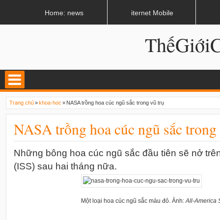
LATEST
02:08 AM
Rắn hổ mang chui vào bồn cầu chạy trốn thợ săn
Home: news
iternet Mobile
ThếGiớ
Trang chủ
»
khoa-hoc
»
NASA trồng hoa cúc ngũ sắc trong vũ trụ
NASA trồng hoa cúc ngũ sắc trong 
Những bông hoa cúc ngũ sắc đầu tiên sẽ nở trên
(ISS) sau hai tháng nữa.
Một loại hoa cúc ngũ sắc màu đỏ. Ảnh:
All-America 