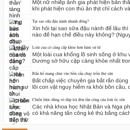
Một nữ nhiếp ảnh gia phát hiện bản th
khi phát hiện con thú ăn thịt chỉ cách v
Tại sao sữa đậu nành nhanh đông?
Xin hỏi tại sao sữa đậu nành để lâu thì
nào để hạn chế điều này không? (Ng
Loài cua có càng cắp khỏe hơn hàm sư tử
Một loài cua khổng lồ sinh sống ở khu 
Dương sở hữu cặp càng khỏe nhất tro
Rắn hổ mang chui vào bồn cầu chạy trốn thợ săn
Bất chấp việc chuyên gia bắt rắn dùn
lôi con vật nguy hiểm ra khỏi bồn cầu,
Chiến lược dùng vỏ đáp trả đòn tấn công của loài ốc sên
Các nhà khoa học Nhật Bản và Nga phát
có khả năng tấn công kẻ thù bằng các