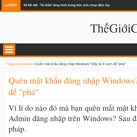
LATEST
02:08 AM
'Tử thần' tàng hình trong bức ảnh chụp đầm lầy
ThếGiớ
Trang chủ
»
news
»
Quên mật khẩu đăng nhập Windows? Đây là 4 cách để "phá"
Quên mật khẩu đăng nhập Windows?
để "phá"
Vì lí do nào đó mà bạn quên mất mật k
Admin đăng nhập trên Windows? Sau đây
pháp.