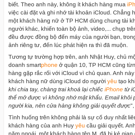
biết. Theo anh này, không ít khách hàng mua
i
P
việc cài đặt và ghi nhớ tài khoản iCloud. Chẳng
một khách hàng nữ ở TP HCM dùng chung tài kh
người khác, khiến toàn bộ ảnh, video,... chụp t
đều được đồng bộ đến máy của người bạn, tron
ảnh riêng tư, đến lúc phát hiện ra thì đã muộn.
Tương tự trường hợp trên, anh Nhật Huy, chủ m
doanh smart
phone
ở quận 10, TP HCM cũng từn
hàng gặp rắc rối với iCloud vì chủ quan. Anh này
khách hàng nữ dùng iCloud do người
yêu
tạo kh
khi chia tay, chàng trai khoá lại chiếc
i
Phone
từ i
thể mở được vì không nhớ mật khẩu. Email khôi 
người kia, nên cửa hàng không giải quyết được
"
Tình huống trên không phải là sự cố duy nhất li
khách hàng của anh Huy
yêu
cầu giải quyết. Anh
năm ngoái, một khách hàng tên M. đã bị kẻ gian