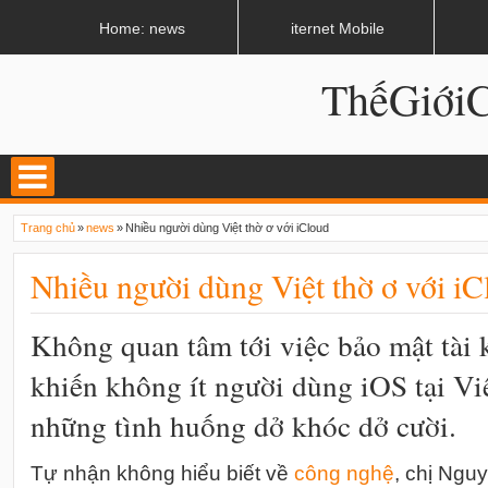
LATEST
02:13 AM
Apple, Samsung được kêu gọi chặn ứng dụng khi lái xe
Home: news
iternet Mobile
ThếGiớ
Trang chủ
»
news
»
Nhiều người dùng Việt thờ ơ với iCloud
Nhiều người dùng Việt thờ ơ với iC
Không quan tâm tới việc bảo mật tài
khiến không ít người dùng iOS tại V
những tình huống dở khóc dở cười.
Tự nhận không hiểu biết về
công nghệ
, chị Ngu