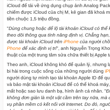
iCloud để tải về ứng dụng chụp ảnh Analog Pack 
chiếm được iCloud của chị M, kẻ gian đã khoá má
tiền chuộc 1,5 triệu đồng.
"
Dùng chung hoặc để lộ tài khoản iCloud có thể 
theo dõi thông qua tính năng định vị. Chẳng hạn,
được tài khoản iCloud trên
i
Phone
của người chồ
Phone
để xác định vị trí
", anh Nguyễn Trọng Kho
thuật của một trung tâm sửa chữa thiết bị Apple 
Theo anh, iCloud không khó để quản lý, nhưng l
bi hài trong cuộc sống của những người dùng
i
P
người dùng tự mình tạo tài khoản Apple ID để q
và bảo mật tài khoản iCloud để có thể khoá máy, tì
mất hoặc sao lưu danh bạ, hình ảnh cá nhân. "
Đ
không đơn giản là một vật cầm trên tay nữa, mà đ
vụ phần mềm có kết nối với Internet. Do đó, ng