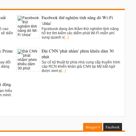
xuất
Facebook thử nghiệm tính năng dò Wi-Fi
'chùa'
đồ cao
Facebook đang âm thầm thử nghiệm tính năng
 sẽ diển
hỗ trợ tìm kiếm các điểm phát Wi-Fi miễn phí
xung quanh v
[...]
y Prime
Đài CNN 'phát nhầm' phim khiêu dâm 30
phút
hay đổi
Sự cố kỹ thuật từ phía nhà cung cấp truyền hình
m đáng
cáp RCN khiến khán giả CNN tại Mỹ bất ngờ
được xem p
[...]
di động
bạn hiểu
ên mình.
Blogger
0
Facebook