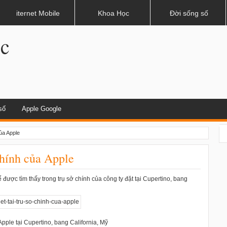
dụng khi lái xe
iternet Mobile
Khoa Học
Đời sống số
.c
số
Apple Google
của Apple
chính của Apple
 được tìm thấy trong trụ sở chính của công ty đặt tại Cupertino, bang
pple tại Cupertino, bang California, Mỹ