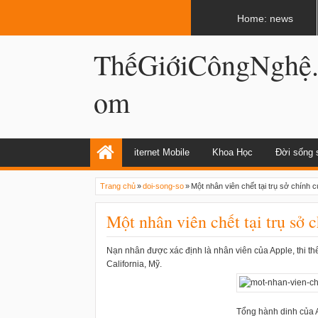
LATEST
02:13 AM
Apple, Samsung được kêu gọi chặn ứng 
Home: news
ThếGiớiCôngNghệ
om
iternet Mobile
Khoa Học
Đời sống 
Trang chủ
»
doi-song-so
»
Một nhân viên chết tại trụ sở chính 
Một nhân viên chết tại trụ sở 
Nạn nhân được xác định là nhân viên của Apple, thi thể
California, Mỹ.
Tổng hành dinh của A