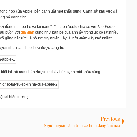
phòng họp của Apple, bên cạnh đặt một khẩu súng. Cảnh sát khu vực đã
ng bố danh tính.
i đồng nghiệp trẻ và tài năng", đại diện Apple chia sẻ với
The Verge
.
đau buồn với
gia đình
cũng như bạn bè của anh ấy, trong đó có rất nhiều
cố gắng hết sức để hỗ trợ, tuy nhiên đây là thời điểm đầy khó khăn".
 nguyên nhân cái chết chưa được công bố.
biết thi thể nạn nhân được tìm thấy bên cạnh một khẩu súng.
t tại hiện trường.
Previous
Người ngoài hành tinh có hình dáng thế nào