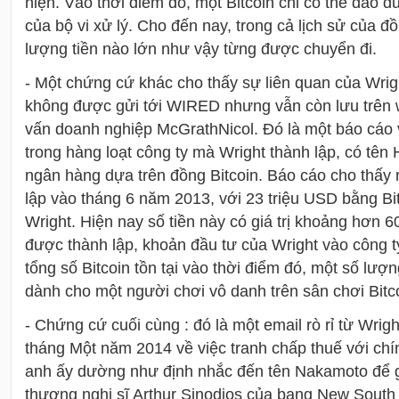
hiện. Vào thời điểm đó, một Bitcoin chỉ có thể đào 
của bộ vi xử lý. Cho đến nay, trong cả lịch sử của đ
lượng tiền nào lớn như vậy từng được chuyển đi.
- Một chứng cứ khác cho thấy sự liên quan của Wrig
không được gửi tới WIRED nhưng vẫn còn lưu trên w
vấn doanh nghiệp McGrathNicol. Đó là một báo cáo v
trong hàng loạt công ty mà Wright thành lập, có tên 
ngân hàng dựa trên đồng Bitcoin. Báo cáo cho thấy 
lập vào tháng 6 năm 2013, với 23 triệu USD bằng B
Wright. Hiện nay số tiền này có giá trị khoảng hơn 6
được thành lập, khoản đầu tư của Wright vào công
tổng số Bitcoin tồn tại vào thời điểm đó, một số lượ
dành cho một người chơi vô danh trên sân chơi Bitc
- Chứng cứ cuối cùng : đó là một email rò rỉ từ Wrig
tháng Một năm 2014 về việc tranh chấp thuế với chí
anh ấy dường như định nhắc đến tên Nakamoto để 
thượng nghị sĩ Arthur Sinodios của bang New South 