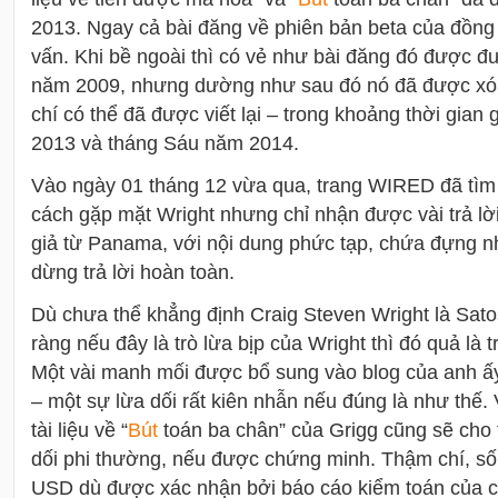
2013. Ngay cả bài đăng về phiên bản beta của đồng 
vấn. Khi bề ngoài thì có vẻ như bài đăng đó được đ
năm 2009, nhưng dường như sau đó nó đã được xóa 
chí có thể đã được viết lại – trong khoảng thời gia
2013 và tháng Sáu năm 2014.
Vào ngày 01 tháng 12 vừa qua, trang WIRED đã tìm c
cách gặp mặt Wright nhưng chỉ nhận được vài trả lời
giả từ Panama, với nội dung phức tạp, chứa đựng nh
dừng trả lời hoàn toàn.
Dù chưa thể khẳng định Craig Steven Wright là Sat
ràng nếu đây là trò lừa bịp của Wright thì đó quả là t
Một vài manh mối được bổ sung vào blog của anh ấy
– một sự lừa dối rất kiên nhẫn nếu đúng là như thế.
tài liệu về “
Bút
toán ba chân” của Grigg cũng sẽ cho t
dối phi thường, nếu được chứng minh. Thậm chí, số Bi
USD dù được xác nhận bởi báo cáo kiểm toán của c