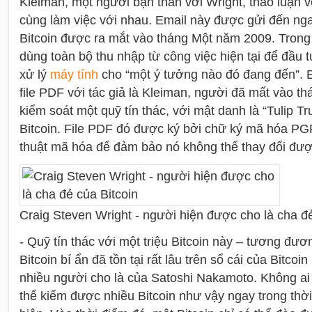
Kleiman, một người bạn thân với Wright, thảo luận v
cùng làm việc với nhau. Email này được gửi đến nga
Bitcoin được ra mắt vào tháng Một năm 2009. Trong 
dùng toàn bộ thu nhập từ công việc hiện tại để đầu 
xử lý
máy tính
cho “một ý tưởng nào đó đang đến”. 
file PDF với tác giả là Kleiman, người đã mất vào t
kiểm soát một quỹ tín thác, với mật danh là “Tulip Tr
Bitcoin. File PDF đó được ký bởi chữ ký mã hóa PG
thuật mã hóa để đảm bảo nó không thể thay đổi được
Craig Steven Wright - người hiện được cho là cha đẻ
- Quỹ tín thác với một triệu Bitcoin này – tương đươ
Bitcoin bí ẩn đã tồn tại rất lâu trên sổ cái của Bitco
nhiều người cho là của Satoshi Nakamoto. Không ai
thể kiếm được nhiều Bitcoin như vậy ngay trong thờ