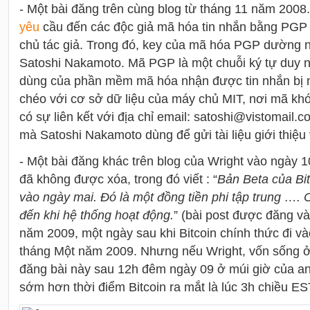
- Một bài đăng trên cùng blog từ tháng 11 năm 200
yêu
cầu đến các độc giả mã hóa tin nhắn bằng PGP 
chủ tác giả. Trong đó, key của mã hóa PGP dường n
Satoshi Nakamoto. Mã PGP là một chuỗi ký tự duy 
dùng của phần mềm mã hóa nhận được tin nhắn bị m
chéo với cơ sở dữ liệu của máy chủ MIT, nơi mã khó
có sự liên kết với địa chỉ email: satoshi@vistomail.
mà Satoshi Nakamoto dùng để gửi tài liệu giới thiệu 
- Một bài đăng khác trên blog của Wright vào ngày
đã không được xóa, trong đó viết : “
Bản Beta của Bi
vào ngày mai. Đó là một đồng tiền phi tập trung …. 
đến khi hệ thống hoạt động.
” (bài post được đăng v
năm 2009, một ngày sau khi Bitcoin chính thức đi v
tháng Một năm 2009. Nhưng nếu Wright, vốn sống 
đăng bài này sau 12h đêm ngày 09 ở múi giờ của an
sớm hơn thời điểm Bitcoin ra mắt là lúc 3h chiều ES