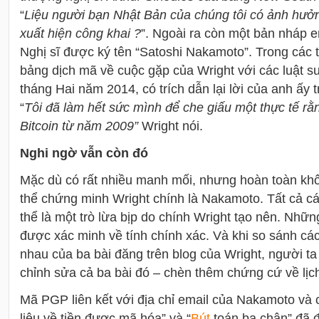
“
Liệu người bạn Nhật Bản của chúng tôi có ảnh hưở
xuất hiện công khai ?
”. Ngoài ra còn một bản nháp 
Nghị sĩ được ký tên “Satoshi Nakamoto”. Trong các tà
bảng dịch mã về cuộc gặp của Wright với các luật s
tháng Hai năm 2014, có trích dẫn lại lời của anh ấy 
“
Tôi đã làm hết sức mình để che giấu một thực tế rằ
Bitcoin từ năm 2009”
Wright nói.
Nghi ngờ vẫn còn đó
Mặc dù có rất nhiều manh mối, nhưng hoàn toàn kh
thể chứng minh Wright chính là Nakamoto. Tất cả c
thể là một trò lừa bịp do chính Wright tạo nên. Những 
được xác minh về tính chính xác. Và khi so sánh các
nhau của ba bài đăng trên blog của Wright, người ta
chỉnh sửa cả ba bài đó – chèn thêm chứng cứ về lịch
Mã PGP liên kết với địa chỉ email của Nakamoto và c
liệu về tiền được mã hóa” và “
Bút
toán ba chân” đã 