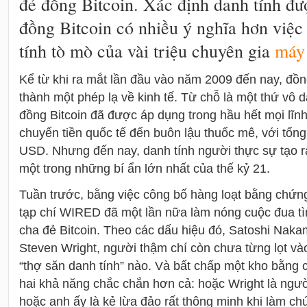
đẻ đồng Bitcoin. Xác định danh tính đư
đồng Bitcoin có nhiều ý nghĩa hơn việc
tính tò mò của vài triệu chuyên gia
máy 
Kể từ khi ra mắt lần đầu vào năm 2009 đến nay, đồng
thành một phép lạ về kinh tế. Từ chỗ là một thứ vô da
đồng Bitcoin đã được áp dụng trong hầu hết mọi lĩnh
chuyển tiền quốc tế đến buôn lậu thuốc mê, với tổng g
USD. Nhưng đến nay, danh tính người thực sự tạo ra
một trong những bí ẩn lớn nhất của thế kỷ 21.
Tuần trước, bằng việc công bố hàng loạt bằng chứn
tạp chí WIRED đã một lần nữa làm nóng cuộc đua tì
cha đẻ Bitcoin. Theo các dấu hiệu đó, Satoshi Nakam
Steven Wright, người thậm chí còn chưa từng lọt v
“thợ săn danh tính” nào. Và bất chấp một kho bằng 
hai khả năng chắc chắn hơn cả: hoặc Wright là người
hoặc anh ấy là kẻ lừa đảo rất thông minh khi làm chú