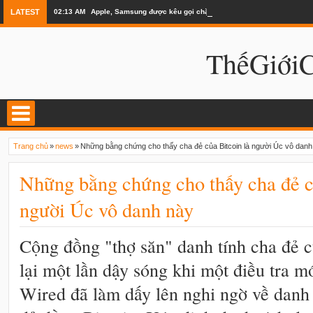
LATEST
02:13 AM
Apple, Samsung được kêu gọi chặn ứng dụng khi lái xe
ThếGiớ
Trang chủ
»
news
»
Những bằng chứng cho thấy cha đẻ của Bitcoin là người Úc vô danh
Những bằng chứng cho thấy cha đẻ c
người Úc vô danh này
Cộng đồng "thợ săn" danh tính cha đẻ 
lại một lần dậy sóng khi một điều tra m
Wired đã làm dấy lên nghi ngờ về danh 