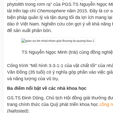
phytolith trong rơm rạ” của PGS.TS Nguyễn Ngọc Mi
tải trên tạp chí
Chemosphere
năm 2015. Đây là cơ s
biện pháp quản lý và tận dụng tối đa lợi ích mang lạ
dào ở Việt Nam. Nghiên cứu còn gợi ý về khả năng tá
để sản xuất phân bón.
TS Nguyễn Ngọc Minh (trái) cùng đồng nghi
Công trình "
Mô hình 3-3-1-1 của vật chất tối"
của nh
Văn Đồng (35 tuổi) có ý nghĩa góp phần vào việc giải
và năng lượng của vũ trụ.
Ba điểm nổi bật về các nhà khoa học
GS.TS Đinh Dũng, Chủ tịch Hội đồng giải thưởng đư
trang chính thức của Quỹ phát triển khoa học
công 
(Nafosted):