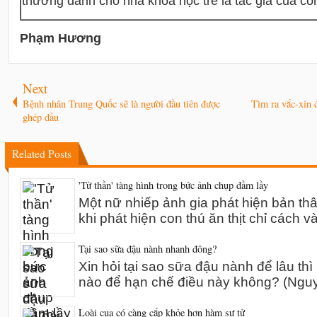
thưởng dành cho nhà khoa học trẻ là tác giả của côn
Phạm Hương
Next
Bệnh nhân Trung Quốc sẽ là người đầu tiên được
Tìm ra vắc-xin 
ghép đầu
Related Posts
'Tử thần' tàng hình trong bức ảnh chụp đầm lầy
Một nữ nhiếp ảnh gia phát hiện bản th
khi phát hiện con thú ăn thịt chỉ cách v
Tại sao sữa đậu nành nhanh đông?
Xin hỏi tại sao sữa đậu nành để lâu thì
nào để hạn chế điều này không? (Ng
Loài cua có càng cắp khỏe hơn hàm sư tử