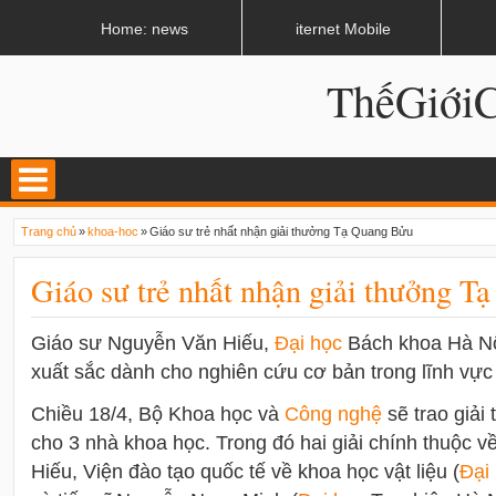
LATEST
02:13 AM
Apple, Samsung được kêu gọi chặn ứng dụng khi lái xe
Home: news
iternet Mobile
ThếGiớ
Trang chủ
»
khoa-hoc
»
Giáo sư trẻ nhất nhận giải thưởng Tạ Quang Bửu
Giáo sư trẻ nhất nhận giải thưởng 
Giáo sư Nguyễn Văn Hiếu,
Đại học
Bách khoa Hà Nộ
xuất sắc dành cho nghiên cứu cơ bản trong lĩnh vực 
Chiều 18/4, Bộ Khoa học và
Công nghệ
sẽ trao giả
cho 3 nhà khoa học. Trong đó hai giải chính thuộc 
Hiếu, Viện đào tạo quốc tế về khoa học vật liệu (
Đại