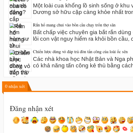
Một loài cua khổng lồ sinh sống ở khu 
Dương sở hữu cặp càng khỏe nhất tro
Rắn hổ mang chui vào bồn cầu chạy trốn thợ săn
Bất chấp việc chuyên gia bắt rắn dùn
lôi con vật nguy hiểm ra khỏi bồn cầu,
Chiến lược dùng vỏ đáp trả đòn tấn công của loài ốc sên
Các nhà khoa học Nhật Bản và Nga phát
có khả năng tấn công kẻ thù bằng các
0
nhận xét
Đăng nhận xét