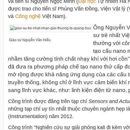
và tiến sĩ Nguyễn Ngọc Minh (
Đại học
Tự nhiên Hà Nộ
được trao cho tiến sĩ Phùng Văn Đồng, Viện Vật lý 
và
Công nghệ
Việt Nam).
Ông Nguyễn Văn
sư trẻ nhất Vi
Giáo sư Nguyễn Văn Hiếu.
thưởng với côn
tạo cấu nano 
nhằm tăng cường tính chất nhạy khí với hơi cồn
đã đưa ra phương pháp chế tạo nano thứ cấp đơn
mở rộng được khả năng ứng dụng của các cấu t
truyền thống, không chỉ ở lĩnh vực cảm biến khí
sang lĩnh vực khác, như: linh kiện điện tử nano,
Công trình được đăng trên tạp chí
Sensors and Actu
những tạp chí uy tín nhất thuộc chuyên ngành hẹp là
(Instrumentation) năm 2012.
Công trình "Nghiên cứu sự giải phóng kali đi kèm với