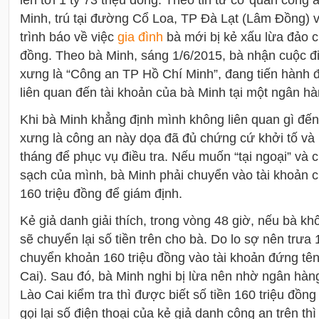
Minh, trú tại đường Cổ Loa, TP Đà Lạt (Lâm Đồng) 
trình báo về việc
gia đình
bà mới bị kẻ xấu lừa đảo c
đồng. Theo bà Minh, sáng 1/6/2015, bà nhận cuộc đi
xưng là “Công an TP Hồ Chí Minh”, đang tiến hành đi
liên quan đến tài khoản của bà Minh tại một ngân h
Khi bà Minh khẳng định mình không liên quan gì đến 
xưng là công an này dọa đã đủ chứng cứ khởi tố và
tháng để phục vụ điều tra. Nếu muốn “tại ngoại” và
sạch của mình, bà Minh phải chuyển vào tài khoản 
160 triệu đồng để giám định.
Kẻ giả danh giải thích, trong vòng 48 giờ, nếu bà kh
sẽ chuyển lại số tiền trên cho bà. Do lo sợ nên trưa
chuyển khoản 160 triệu đồng vào tài khoản đứng tê
Cai). Sau đó, bà Minh nghi bị lừa nên nhờ ngân hàng
Lào Cai kiểm tra thì được biết số tiền 160 triệu đồng
gọi lại số điện thoại của kẻ giả danh công an trên th