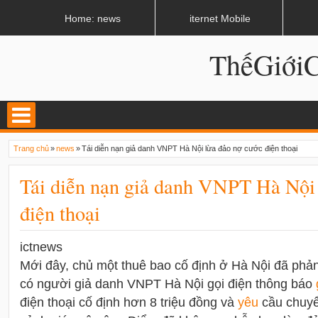
LATEST
02:12 AM
Internet và World Wide Web có giống nhau?
Home: news
iternet Mobile
ThếGiớ
Trang chủ
»
news
»
Tái diễn nạn giả danh VNPT Hà Nội lừa đảo nợ cước điện thoại
Tái diễn nạn giả danh VNPT Hà Nội 
điện thoại
ictnews
Mới đây, chủ một thuê bao cố định ở Hà Nội đã phả
có người giả danh VNPT Hà Nội gọi điện thông báo
điện thoại cố định hơn 8 triệu đồng và
yêu
cầu chuyể