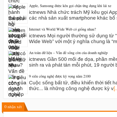
Apple, Samsung được kêu gọi chặn ứng dụng khi lái xe
ictnews Nhà chức trách Mỹ kêu gọi A
các nhà sản xuất smartphone khác bổ 
Internet và World Wide Web có giống nhau?
ictnews Mọi người thường sử dụng từ “I
Wide Web” với một ý nghĩa chung là “m
An toàn dữ liệu – Vấn đề sống còn của doanh nghiệp
ictnews Gần 500 mối đe dọa, phần mề
sinh ra và phát tán mỗi phút, 19 người 
9 siêu công nghệ được kỳ vọng năm 2100
Cuộc sống bất tử, điều khiển thời tiết h
thức... là những công nghệ được kỳ v
[.
0
nhận xét