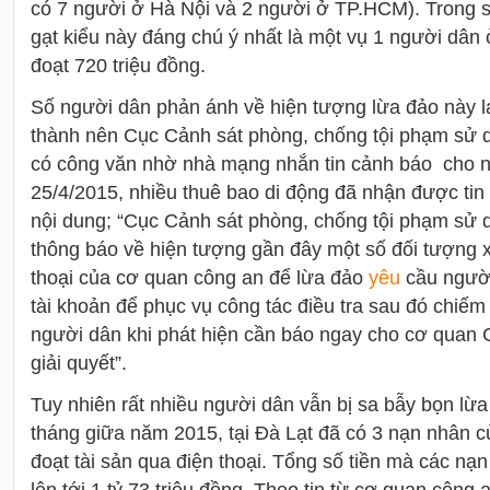
có 7 người ở Hà Nội và 2 người ở TP.HCM). Trong s
gạt kiểu này đáng chú ý nhất là một vụ 1 người dân 
đoạt 720 triệu đồng.
Số người dân phản ánh về hiện tượng lừa đảo này lan
thành nên Cục Cảnh sát phòng, chống tội phạm sử
có công văn nhờ nhà mạng nhắn tin cảnh báo cho 
25/4/2015, nhiều thuê bao di động đã nhận được ti
nội dung; “Cục Cảnh sát phòng, chống tội phạm sử
thông báo về hiện tượng gần đây một số đối tượng 
thoại của cơ quan công an để lừa đảo
yêu
cầu người
tài khoản để phục vụ công tác điều tra sau đó chiếm
người dân khi phát hiện cần báo ngay cho cơ quan 
giải quyết”.
Tuy nhiên rất nhiều người dân vẫn bị sa bẫy bọn lừa
tháng giữa năm 2015, tại Đà Lạt đã có 3 nạn nhân c
đoạt tài sản qua điện thoại. Tổng số tiền mà các nạ
lên tới 1 tỷ 73 triệu đồng. Theo tin từ cơ quan công