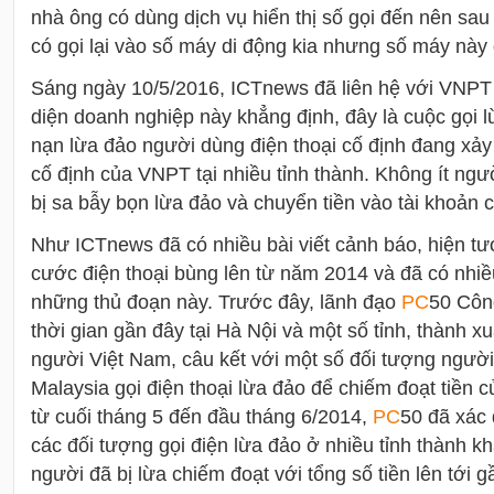
nhà ông có dùng dịch vụ hiển thị số gọi đến nên sa
có gọi lại vào số máy di động kia nhưng số máy này 
Sáng ngày 10/5/2016, ICTnews đã liên hệ với VNPT
diện doanh nghiệp này khẳng định, đây là cuộc gọi 
nạn lừa đảo người dùng điện thoại cố định đang xảy
cố định của VNPT tại nhiều tỉnh thành. Không ít ngư
bị sa bẫy bọn lừa đảo và chuyển tiền vào tài khoản 
Như ICTnews đã có nhiều bài viết cảnh báo, hiện t
cước điện thoại bùng lên từ năm 2014 và đã có nhiề
những thủ đoạn này. Trước đây, lãnh đạo
PC
50 Công
thời gian gần đây tại Hà Nội và một số tỉnh, thành 
người Việt Nam, câu kết với một số đối tượng ngườ
Malaysia gọi điện thoại lừa đảo để chiếm đoạt tiền 
từ cuối tháng 5 đến đầu tháng 6/2014,
PC
50 đã xác 
các đối tượng gọi điện lừa đảo ở nhiều tỉnh thành k
người đã bị lừa chiếm đoạt với tổng số tiền lên tới g