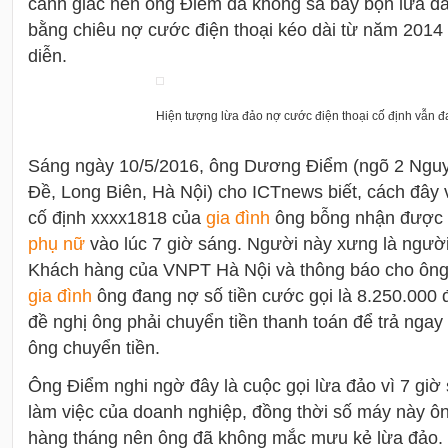
cảnh giác nên ông Điểm đã không sa bẫy bọn lừa đả
bằng chiêu nợ cước điện thoại kéo dài từ năm 2014 
diễn.
Hiện tượng lừa đảo nợ cước điện thoại cố định vẫn đa
Sáng ngày 10/5/2016, ông Dương Điểm (ngõ 2 Ngu
Đề, Long Biên, Hà Nội) cho ICTnews biết, cách đây v
cố định xxxx1818 của
gia đình
ông bỗng nhận được m
phụ nữ
vào lúc 7 giờ sáng. Người này xưng là ngườ
Khách hàng của VNPT Hà Nội và thông báo cho ông
gia đình
ông đang nợ số tiền cước gọi là 8.250.000 
đề nghị ông phải chuyển tiền thanh toán để trả ngay
ông chuyển tiền.
Ông Điểm nghi ngờ đây là cuộc gọi lừa đảo vì 7 giờ 
làm việc của doanh nghiệp, đồng thời số máy này ô
hàng tháng nên ông đã không mắc mưu kẻ lừa đảo. D