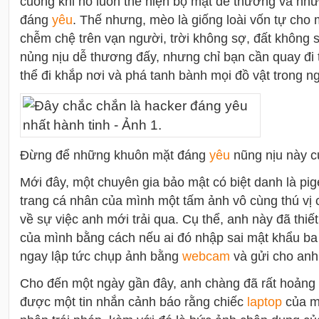
cuồng khi nó luôn thể hiện bộ mặt dễ thương và nh
đáng
yêu
. Thế nhưng, mèo là giống loài vốn tự cho m
chễm chệ trên vạn người, trời không sợ, đất không s
nủng nịu dễ thương đấy, nhưng chỉ bạn cần quay đi tí
thể đi khắp nơi và phá tanh bành mọi đồ vật trong ng
Đừng để những khuôn mặt đáng
yêu
nũng nịu này c
Mới đây, một chuyên gia bảo mật có biệt danh là pige
trang cá nhân của mình một tấm ảnh vô cùng thú vị c
về sự việc anh mới trải qua. Cụ thể, anh này đã thiế
của mình bằng cách nếu ai đó nhập sai mật khẩu ba 
ngay lập tức chụp ảnh bằng
webcam
và gửi cho anh 
Cho đến một ngày gần đây, anh chàng đã rất hoảng
được một tin nhắn cảnh báo rằng chiếc
laptop
của mì