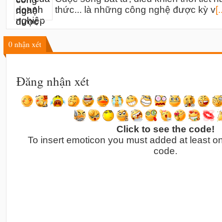
thức... là những công nghệ được kỳ v
[.
0
nhận xét
Đăng nhận xét
Click to see the code!
To insert emoticon you must added at least o
code.