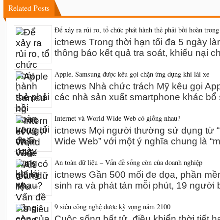
Related Posts
Để xảy ra rủi ro, tổ chức phát hành thẻ phải bồi hoàn trong
ictnews Trong thời hạn tối đa 5 ngày l
thông báo kết quả tra soát, khiếu nại 
Apple, Samsung được kêu gọi chặn ứng dụng khi lái xe
ictnews Nhà chức trách Mỹ kêu gọi A
các nhà sản xuất smartphone khác bổ 
Internet và World Wide Web có giống nhau?
ictnews Mọi người thường sử dụng từ “I
Wide Web” với một ý nghĩa chung là “m
An toàn dữ liệu – Vấn đề sống còn của doanh nghiệp
ictnews Gần 500 mối đe dọa, phần mề
sinh ra và phát tán mỗi phút, 19 người 
9 siêu công nghệ được kỳ vọng năm 2100
Cuộc sống bất tử, điều khiển thời tiết h