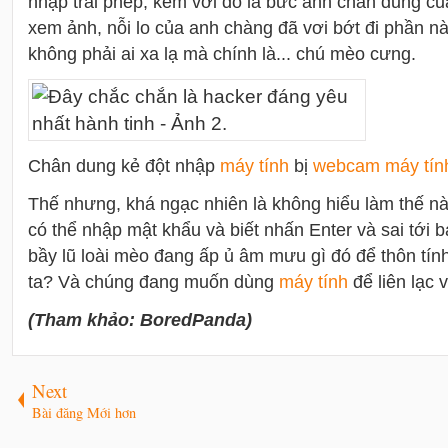
nhập trái phép, kèm với đó là bức ảnh chân dung củ
xem ảnh, nỗi lo của anh chàng đã vơi bớt đi phần n
không phải ai xa lạ mà chính là... chú mèo cưng.
Chân dung kẻ đột nhập
máy tính
bị
webcam
máy tín
Thế nhưng, khá ngạc nhiên là không hiểu làm thế n
có thể nhập mật khẩu và biết nhấn Enter và sai tới ba 
bầy lũ loài mèo đang ấp ủ âm mưu gì đó để thôn tính
ta? Và chúng đang muốn dùng
máy tính
để liên lạc 
(Tham khảo: BoredPanda)
Next
Bài đăng Mới hơn