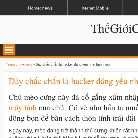
LATEST
02:13 AM
Apple, Samsung được kêu gọi chặn ứng dụng khi lái xe
Home: news
iternet Mobile
ThếGiớ
Trang chủ
»
news
»
Đây chắc chắn là hacker đáng yêu nhất hành tinh
Đây chắc chắn là hacker đáng yêu nh
Chú mèo cưng này đã cố gắng xâm nhập
máy tính
của chủ. Có vẻ như hắn ta muốn
đồng bọn để bàn cách thôn tính trái đất
Ngày nay, mèo đang trở thành thú cưng khiến rất nhi