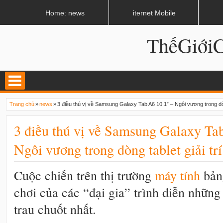
LATEST
02:13 AM
Apple, Samsung được kêu gọi chặn ứng dụng khi lái xe
Home: news
iternet Mobile
ThếGiớ
Trang chủ
»
news
»
3 điều thú vị về Samsung Galaxy Tab A6 10.1” – Ngôi vương trong dòng
3 điều thú vị về Samsung Galaxy Ta
Ngôi vương trong dòng tablet giải trí
Cuộc chiến trên thị trường
máy tính
bảng
chơi của các “đại gia” trình diễn nhữn
trau chuốt nhất.