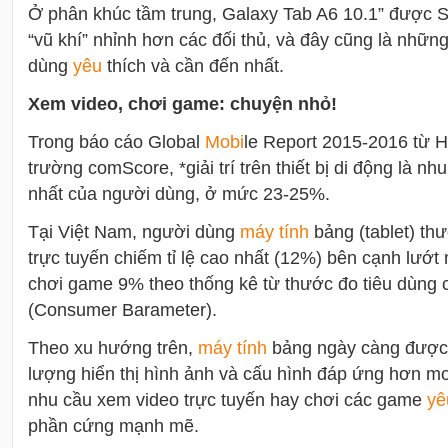
Ở phân khúc tầm trung, Galaxy Tab A6 10.1” được S
“vũ khí” nhỉnh hơn các đối thủ, và đây cũng là nhữn
dùng
yêu
thích và cần đến nhất.
Xem video, chơi game: chuyện nhỏ!
Trong báo cáo Global
Mobi
le Report 2015-2016 từ H
trường comScore, *giải trí trên thiết bị di động là nh
nhất của người dùng, ở mức 23-25%.
Tại Việt Nam, người dùng
máy tính
bảng (tablet) th
trực tuyến chiếm tỉ lệ cao nhất (12%) bên cạnh lướ
chơi game 9% theo thống kê từ thước đo tiêu dùng 
(Consumer Barameter).
Theo xu hướng trên,
máy tính
bảng ngày càng được 
lượng hiển thị hình ảnh và cấu hình đáp ứng hơn m
nhu cầu xem video trực tuyến hay chơi các game
yê
phần cứng mạnh mẽ.