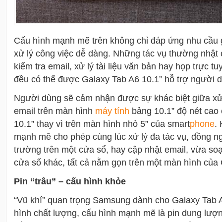
Cấu hình mạnh mẽ trên không chỉ đáp ứng nhu cầu g
xử lý công việc dễ dàng. Những tác vụ thường nhật
kiểm tra email, xử lý tài liệu văn bản hay họp trực t
đều có thể được Galaxy Tab A6 10.1” hỗ trợ người d
Người dùng sẽ cảm nhận được sự khác biệt giữa xử l
email trên màn hình
máy tính
bảng 10.1” độ nét cao
10.1” thay vì trên màn hình nhỏ 5” của smart
phone
.
mạnh mẽ cho phép cùng lúc xử lý đa tác vụ, đồng ng
trường trên một cửa sổ, hay cập nhật email, vừa so
cửa số khác, tất cả nằm gọn trên một màn hình của 
Pin “trâu” – cấu hình khỏe
“Vũ khí” quan trọng Samsung dành cho Galaxy Tab 
hình chất lượng, cấu hình mạnh mẽ là pin dung lư