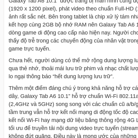
Galaxy Tab A6 10.1” được trang bị màn hình cùng 
(1920 x 1200 pixel), phát video theo chuẩn Full-HD 
ảnh rất sắc nét. Bên trong tablet là chip xử lý tám 
kết hợp cùng 2GB bộ nhớ RAM nên Galaxy Tab A6 10
dòng game di động cao cấp nào hiện nay. Người ch
thấy độ trễ trong các chuyển động của nhân vật tron
game trực tuyến.
Chưa hết, người dùng có thể mở rộng dung lượng l
qua thẻ nhớ, thoải mái lưu trữ phim và nhạc chất l
lo ngại thông báo “hết dung lượng lưu trữ”.
Thêm một điểm đáng chú ý trong khả năng hỗ trợ cá
dây, Galaxy Tab A6 10.1” hỗ trợ chuẩn Wi-Fi 802.11
(2,4GHz và 5GHz) song song với các chuẩn cũ a/b/g/
tầm trung vẫn hỗ trợ kết nối mạng di động tốc độ c
kết nối Wi-Fi hay mạng dữ liệu băng thông rộng 4G 
tối ưu để truyền tải nội dung video trực tuyến (strea
không đứt quãng. Điều này là mong ước của những