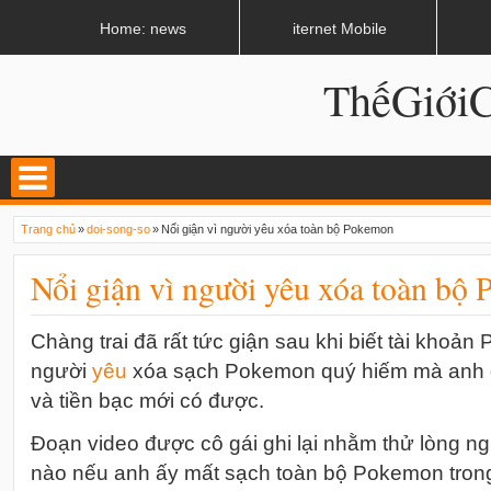
LATEST
02:13 AM
Apple, Samsung được kêu gọi chặn ứng dụng khi lái xe
Home: news
iternet Mobile
ThếGiớ
Trang chủ
»
doi-song-so
»
Nổi giận vì người yêu xóa toàn bộ Pokemon
Nổi giận vì người yêu xóa toàn bộ
Chàng trai đã rất tức giận sau khi biết tài khoả
người
yêu
xóa sạch Pokemon quý hiếm mà anh d
và tiền bạc mới có được.
Đoạn video được cô gái ghi lại nhằm thử lòng n
nào nếu anh ấy mất sạch toàn bộ Pokemon tron