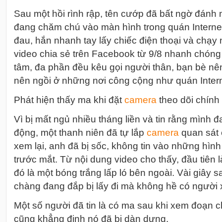
Sau một hồi rình rập, tên cướp đã bất ngờ đánh
đang chăm chú vào màn hình trong quán Internet
đau, hắn nhanh tay lấy chiếc điện thoại và chạy
video chia sẻ trên Facebook từ 9/8 nhanh chón
tâm, đa phần đều kêu gọi người thân, bạn bè nê
nên ngồi ở những nơi công cộng như quán Inter
Phát hiện thấy ma khi đặt
camera
theo dõi chính
Vì bị mất ngủ nhiều tháng liền và tin rằng mình đa
động, một thanh niên đã tự lắp
camera
quan sát 
xem lại, anh đã bị sốc, không tin vào những hìn
trước mắt. Từ nội dung video cho thấy, đầu tiên 
đó là một bóng trắng lấp ló bên ngoài. Vài giây 
chàng đang đắp bị lấy đi mà không hề có người
Một số người đã tin là có ma sau khi xem đoạn c
cũng khẳng định nó đã bị dàn dựng.