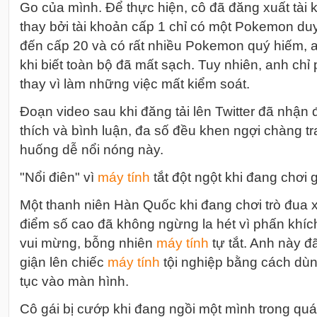
Go của mình. Để thực hiện, cô đã đăng xuất tài
thay bởi tài khoản cấp 1 chỉ có một Pokemon duy 
đến cấp 20 và có rất nhiều Pokemon quý hiếm, a
khi biết toàn bộ đã mất sạch. Tuy nhiên, anh chỉ
thay vì làm những việc mất kiểm soát.
Đoạn video sau khi đăng tải lên Twitter đã nhận
thích và bình luận, đa số đều khen ngợi chàng tra
huống dễ nổi nóng này.
"Nổi điên" vì
máy tính
tắt đột ngột khi đang chơi
Một thanh niên Hàn Quốc khi đang chơi trò đua 
điểm số cao đã không ngừng la hét vì phấn khích
vui mừng, bỗng nhiên
máy tính
tự tắt. Anh này đã
giận lên chiếc
máy tính
tội nghiệp bằng cách dù
tục vào màn hình.
Cô gái bị cướp khi đang ngồi một mình trong quá