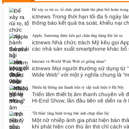
Để xảy ra rủi ro, tổ chức phát hành thẻ phải bồi hoàn trong
ictnews Trong thời hạn tối đa 5 ngày l
thông báo kết quả tra soát, khiếu nại 
Apple, Samsung được kêu gọi chặn ứng dụng khi lái xe
ictnews Nhà chức trách Mỹ kêu gọi A
các nhà sản xuất smartphone khác bổ 
Internet và World Wide Web có giống nhau?
ictnews Mọi người thường sử dụng từ “I
Wide Web” với một ý nghĩa chung là “m
Nhiều hệ thống âm thanh tiền tỷ sắp xuất hiện ở Hà Nội
Triển lãm thiết bị âm thanh chuyên về 
Hi-End Show, lần đầu tiên sẽ diển ra 
'Tử thần' tàng hình trong bức ảnh chụp đầm lầy
Một nữ nhiếp ảnh gia phát hiện bản th
khi phát hiện con thú ăn thịt chỉ cách v