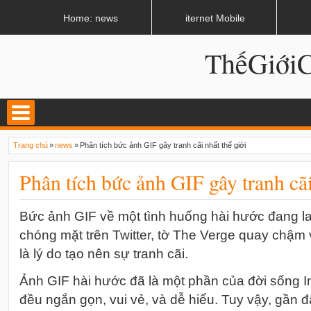
LATEST
02:13 AM
Apple, Samsung được kêu gọi chặn ứng dụng khi lái xe
Home: news
iternet Mobile
ThếGiớ
Trang chủ
»
news
»
Phân tích bức ảnh GIF gây tranh cãi nhất thế giới
Phân tích bức ảnh GIF gây tranh cãi
Bức ảnh GIF về một tình huống hài hước đang la
chóng mặt trên Twitter, tờ The Verge quay chậm
là lý do tạo nên sự tranh cãi.
Ảnh GIF hài hước đã là một phần của đời sống I
đều ngắn gọn, vui vẻ, và dễ hiểu. Tuy vậy, gần 