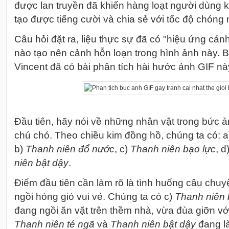
được lan truyền đã khiến hàng loạt người dùng 
tạo được tiếng cười và chia sẻ với tốc độ chóng 
Câu hỏi đặt ra, liệu thực sự đã có "hiệu ứng cán
nào tạo nên cảnh hỗn loạn trong hình ảnh này. 
Vincent đã có bài phân tích hài hước ảnh GIF nà
Đầu tiên, hãy nói về những nhân vật trong bức ả
chú chó. Theo chiều kim đồng hồ, chúng ta có: 
b)
Thanh niên đổ nước
, c)
Thanh niên bạo lực
, d
niên bật dậy
.
Điểm đầu tiên cần làm rõ là tình huống câu chu
ngồi hóng gió vui vẻ. Chúng ta có c)
Thanh niên 
đang ngồi ăn vặt trên thềm nhà, vừa đùa giỡn vớ
Thanh niên té ngã
và
Thanh niên bật dậy
đang là