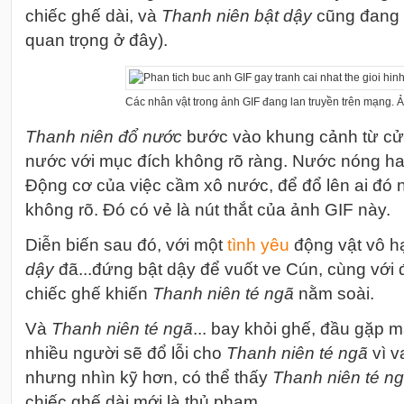
chiếc ghế dài, và
Thanh niên bật dậy
cũng đang
quan trọng ở đây).
Các nhân vật trong ảnh GIF đang lan truyền trên mạng. 
Thanh niên đổ nước
bước vào khung cảnh từ cử
nước với mục đích không rõ ràng. Nước nóng ha
Động cơ của việc cầm xô nước, để đổ lên ai đó
không rõ. Đó có vẻ là nút thắt của ảnh GIF này.
Diễn biến sau đó, với một
tình
yêu
động vật vô h
dậy
đã...đứng bật dậy để vuốt ve Cún, cùng với
chiếc ghế khiến
Thanh niên té ngã
nằm soài.
Và
Thanh niên té ngã
... bay khỏi ghế, đầu gặp m
nhiều người sẽ đổ lỗi cho
Thanh niên té ngã
vì v
nhưng nhìn kỹ hơn, có thể thấy
Thanh niên té n
chiếc ghế dài mới là thủ phạm.