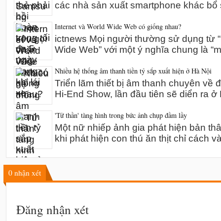
các nhà sản xuất smartphone khác bổ 
Internet và World Wide Web có giống nhau?
ictnews Mọi người thường sử dụng từ “I
Wide Web” với một ý nghĩa chung là “m
Nhiều hệ thống âm thanh tiền tỷ sắp xuất hiện ở Hà Nội
Triển lãm thiết bị âm thanh chuyên về 
Hi-End Show, lần đầu tiên sẽ diển ra 
'Tử thần' tàng hình trong bức ảnh chụp đầm lầy
Một nữ nhiếp ảnh gia phát hiện bản th
khi phát hiện con thú ăn thịt chỉ cách v
0
nhận xét
Đăng nhận xét