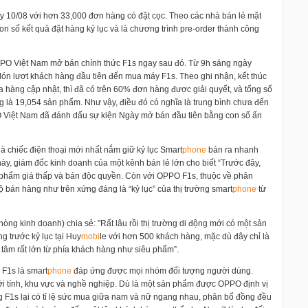
ày 10/08 với hơn 33,000 đơn hàng có đặt cọc. Theo các nhà bán lẻ mặt
n số kết quả đặt hàng kỷ lục và là chương trình pre-order thành công
PPO Việt Nam mở bán chính thức F1s ngay sau đó. Từ 9h sáng ngày
ón lượt khách hàng đầu tiên đến mua máy F1s. Theo ghi nhận, kết thúc
a hàng cập nhật, thì đã có trên 60% đơn hàng được giải quyết, và tổng số
g là 19,054 sản phẩm. Như vậy, điều đó có nghĩa là trung bình chưa đến
 Việt Nam đã đánh dấu sự kiện Ngày mở bán đầu tiên bằng con số ấn
là chiếc điện thoại mới nhất nắm giữ kỷ lục Smart
phone
bán ra nhanh
này, giám đốc kinh doanh của một kênh bán lẻ lớn cho biết “Trước đây,
 phẩm giá thấp và bán độc quyền. Còn với OPPO F1s, thuộc về phân
 độ bán hàng như trên xứng đáng là “kỷ lục” của thị trường smart
phone
từ
ng kinh doanh) chia sẻ: "Rất lâu rồi thị trường di động mới có một sản
 trước kỷ lục tại Huy
mobi
le với hơn 500 khách hàng, mặc dù đây chỉ là
tâm rất lớn từ phía khách hàng như siêu phẩm”.
 F1s là smart
phone
đáp ứng được mọi nhóm đối tượng người dùng.
giới tính, khu vực và nghề nghiệp. Dù là một sản phẩm được OPPO định vị
F1s lại có tỉ lệ sức mua giữa nam và nữ ngang nhau, phân bổ đồng đều