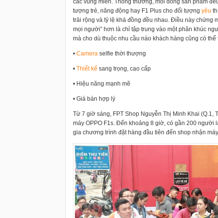
các vùng miền. Thông thường, mỗi dòng sản phẩm đều 
tượng trẻ, năng động hay F1 Plus cho đối tượng
yêu
th
trải rộng và tỷ lệ khá đồng đều nhau. Điều này chứn
mọi người” hơn là chỉ tập trung vào một phân khúc ngư
mà cho dù thuộc nhu cầu nào khách hàng cũng có thể t
•
Camera
selfie thời thượng
•
Thiết kế
sang trọng, cao cấp
• Hiệu năng mạnh mẽ
• Giá bán hợp lý
Từ 7 giờ sáng, FPT Shop Nguyễn Thị Minh Khai (Q.1,
máy OPPO F1s. Đến khoảng 8 giờ, có gần 200 người lấ
gia chương trình đặt hàng đầu tiên đến shop nhận máy 