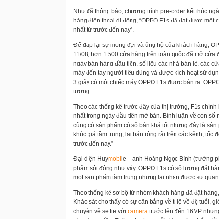
Như đã thông báo, chương trình pre-order kết thúc ng
hàng điện thoại di động, “OPPO F1s đã đạt được một co
nhất từ trước đến nay”.
Để đáp lại sự mong đợi và ủng hộ của khách hàng, O
11/08, hơn 1.500 cửa hàng trên toàn quốc đã mở cửa đ
ngày bán hàng đầu tiên, số liệu các nhà bán lẻ, các cử
máy đến tay người tiêu dùng và được kích hoạt sử dụn
3 giây có một chiếc máy OPPO F1s được bán ra. OPPO
tượng.
Theo các thống kê trước đây của thị trường, F1s chính 
nhất trong ngày đầu tiên mở bán. Bình luận về con số 
cũng có sản phẩm có số bán khá tốt nhưng đây là sản
khúc giá tầm trung, lại bán rộng rãi trên các kênh, tốc
trước đến nay.”
Đại diện Huy
mobi
le – anh Hoàng Ngọc Bình (trưởng phò
phẩm sôi động như vậy. OPPO F1s có số lượng đặt hàng
một sản phẩm tầm trung nhưng lại nhận được sự quan 
Theo thống kê sơ bộ từ nhóm khách hàng đã đặt hàng,
Khảo sát cho thấy có sự cân bằng về tỉ lệ về độ tuổi, 
chuyên về selfie với
camera
trước lên đến 16MP nhưng 