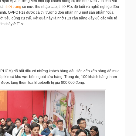
định vị và hướng đến một tập khách hàng cụ thể như Neo 7 là cho đối
ích
thời trang
có mức thu nhập cao, thì ở F1s độ tuổi và nghề nghiệp đều
g minh, OPPO F1s được cả thị trường đón nhận như một sản phẩm “của
ời tiêu dùng cụ thể. Kết quả này là nhờ F1s cân bằng đầy đủ các yếu tố
ìm thấy ở F1s:
 TP.HCM) đã bắt đầu có những khách hàng đầu tiên đến xếp hàng để mua
p kín cả khu vực bên ngoài cửa hàng. Trong đó, 100 khách hàng tham
được tặng thêm loa Bluetooth trị giá 800,000 đồng.