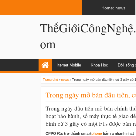
LATEST
02:12 AM
Internet và World Wide Web có giống n
Home: news
ThếGiớiCôngNghệ
om
iternet Mobile
Khoa Học
Đời sống 
Trang chủ
»
news
»
Trong ngày mở bán đầu tiên, cứ 3 giây c
Trong ngày mở bán đầu tiên, 
Trong ngày đầu tiên mở bán chính t
hoạt bảo hành, số máy thực tế giao đ
bình cứ 3 giây có một F1s được bán r
OPPO F1s trở thành smart
phone
bán ra nhanh nhất