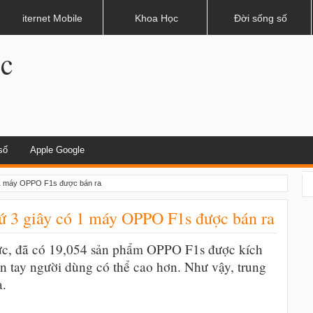
hau?
iternet Mobile
Khoa Học
Đời sống số
.c
số
Apple Google
ó 1 máy OPPO F1s được bán ra
cứ 3 giây có 1 máy OPPO F1s được bán ra
hức, đã có 19,054 sản phẩm OPPO F1s được kích
ến tay người dùng có thể cao hơn. Như vậy, trung
a.