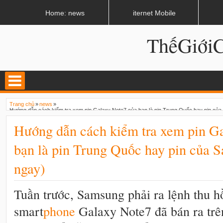
LATEST
02:13 AM
Apple, Samsung được kêu gọi chặn ứng dụng khi lái xe
Home: news
iternet Mobile
ThếGiớ
Trang chủ
»
news
»
Hướng dẫn cách kiểm tra xem pin Galaxy Note7 của bạn là pin Trung Quốc hay pin của
Hướng dẫn cách kiểm tra xem pin G
bạn là pin Trung Quốc hay pin của 
ngay)
Tuần trước, Samsung phải ra lệnh thu hồi
smart
phone
Galaxy Note7 đã bán ra trên 