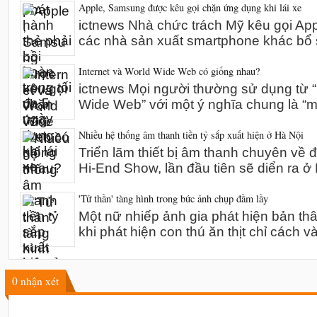
Apple, Samsung được kêu gọi chặn ứng dụng khi lái xe
ictnews Nhà chức trách Mỹ kêu gọi A
các nhà sản xuất smartphone khác bổ 
Internet và World Wide Web có giống nhau?
ictnews Mọi người thường sử dụng từ “I
Wide Web” với một ý nghĩa chung là “m
Nhiều hệ thống âm thanh tiền tỷ sắp xuất hiện ở Hà Nội
Triển lãm thiết bị âm thanh chuyên về 
Hi-End Show, lần đầu tiên sẽ diển ra 
'Tử thần' tàng hình trong bức ảnh chụp đầm lầy
Một nữ nhiếp ảnh gia phát hiện bản th
khi phát hiện con thú ăn thịt chỉ cách v
0
nhận xét