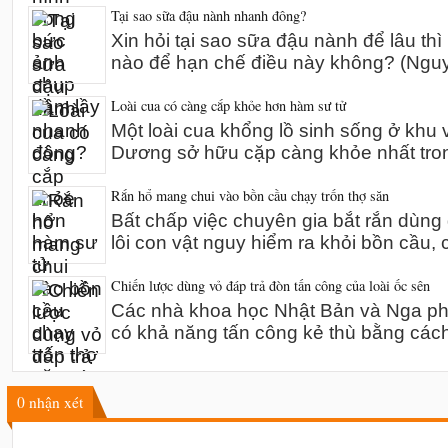
Tại sao sữa đậu nành nhanh đông?
Xin hỏi tại sao sữa đậu nành để lâu thì
nào để hạn chế điều này không? (Ng
Loài cua có càng cắp khỏe hơn hàm sư tử
Một loài cua khổng lồ sinh sống ở khu 
Dương sở hữu cặp càng khỏe nhất tro
Rắn hổ mang chui vào bồn cầu chạy trốn thợ săn
Bất chấp việc chuyên gia bắt rắn dùn
lôi con vật nguy hiểm ra khỏi bồn cầu,
Chiến lược dùng vỏ đáp trả đòn tấn công của loài ốc sên
Các nhà khoa học Nhật Bản và Nga phát
có khả năng tấn công kẻ thù bằng các
0
nhận xét