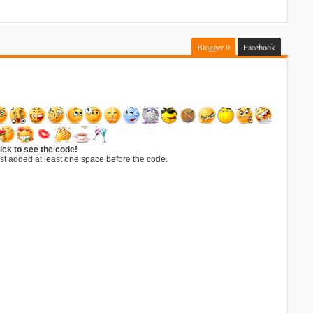
Blogger
0
Facebook
ick to see the code!
st added at least one space before the code.