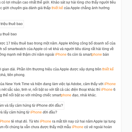
 có lợi nhuận cao nhất thế giới. Khảo sát sự hài lòng cho thấy người tiêu
c giới chuyên gia đánh giá thấp
thiết kế
của Apple chẳng ảnh hưởng
ệu thuê bao
 được 17 triệu thuê bao trong một năm. Apple không công bố doanh số của
số smartwatch của Apple có vẻ khá và người tiêu dùng rất hài lòng về
trưởng mạnh mẽ thậm chí năm ngoái
i
Phone
6s còn là smart
phone
bán
ời gian dài. Phần lớn thương hiệu của Apple được xây dựng trên
thiết kế
phá, tiên phong.
ủa New York Time và hiện đang làm việc tại Adobe, cảm thấy với
i
Phone
t sắc sảo, tinh vi, nổi bật so với tất cả các điện thoại khác thì
i
Phone
6
 thể nổi bật so với những chiếc smart
phone
đạo, nhái khác.
 và lấy cảm hứng từ
i
Phone
đời đầu?
Phone
tẻ nhạt đó. Từ khi
i
Phone
ra mắt tới nay cứ hai năm Apple lại tung
m rồi chúng ta vẫn chưa được thấy một mẫu
i
Phone
có vẻ ngoài hoàn