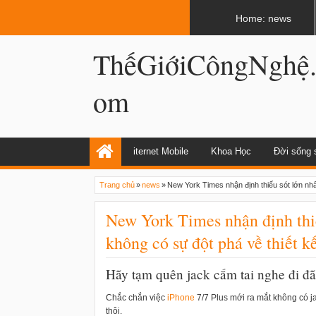
LATEST
02:13 AM
Apple, Samsung được kêu gọi chặn ứng 
Home: news
ThếGiớiCôngNghệ
om
iternet Mobile
Khoa Học
Đời sống 
Trang chủ
»
news
»
New York Times nhận định thiếu sót lớn nhấ
New York Times nhận định thiế
không có sự đột phá về thiết k
Hãy tạm quên jack cắm tai nghe đi đã
Chắc chắn việc
i
Phone
7/7 Plus mới ra mắt không có j
thôi.