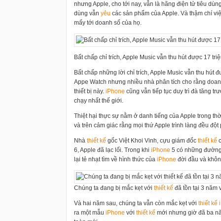
nhưng Apple, cho tới nay, vẫn là hãng điện tử tiêu dùng
dùng vẫn
yêu
các sản phẩm của Apple. Và thậm chí việ
mấy tới doanh số của họ.
Bất chấp chỉ trích, Apple Music vẫn thu hút được 17 tri
Bất chấp những lời chỉ trích, Apple Music vẫn thu hút
Appe Watch nhưng nhiều nhà phân tích cho rằng doanh 
thiết bị này.
i
Phone
cũng vẫn tiếp tục duy trì đà tăng 
chạy nhất thế giới.
Thiệt hại thực sự nằm ở danh tiếng của Apple trong th
và trên cảm giác rằng mọi thứ Apple trình làng đều đột 
Nhà
thiết kế
gốc Việt Khoi Vinh, cựu giám đốc
thiết kế
c
6, Apple đã lạc lối. Trong khi
i
Phone
5 có những đường né
lại tẻ nhạt tìm về hình thức của
i
Phone
đời đầu và không
Chúng ta đang bị mắc kẹt với
thiết kế
đã tồn tại 3 năm
Và hai năm sau, chúng ta vẫn còn mắc kẹt với
thiết kế
i
ra một mẫu
i
Phone
với
thiết kế
mới nhưng giờ đã ba nă