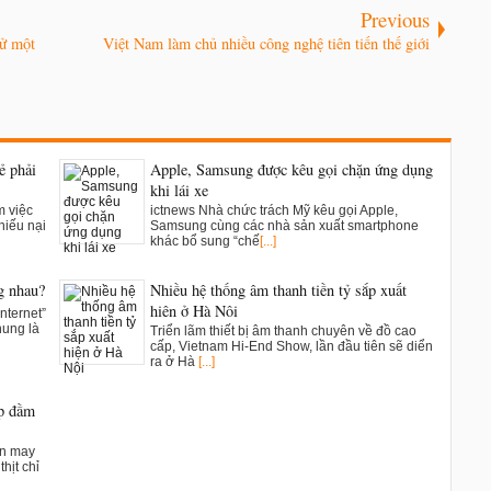
Previous
hử một
Việt Nam làm chủ nhiều công nghệ tiên tiến thế giới
ẻ phải
Apple, Samsung được kêu gọi chặn ứng dụng
khi lái xe
m việc
ictnews Nhà chức trách Mỹ kêu gọi Apple,
hiếu nại
Samsung cùng các nhà sản xuất smartphone
khác bổ sung “chế
[...]
g nhau?
Nhiều hệ thống âm thanh tiền tỷ sắp xuất
hiện ở Hà Nội
nternet”
hung là
Triển lãm thiết bị âm thanh chuyên về đồ cao
cấp, Vietnam Hi-End Show, lần đầu tiên sẽ diển
ra ở Hà
[...]
ụp đầm
ân may
hịt chỉ