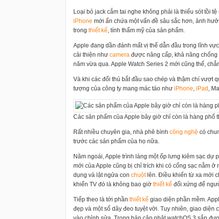
Loại bỏ jack cắm tai nghe không phải là thiếu sót tồi t
i
Phone
mới ẩn chứa một vấn đề sâu sắc hơn, ảnh hưởn
trong
thiết kế
, tính thẩm mỹ của sản phẩm.
Apple đang dần đánh mất vị thế dẫn đầu trong lĩnh 
cải thiện như
camera
được nâng cấp, khả năng chống 
năm vừa qua. Apple Watch Series 2 mới cũng thế, chẳn
Và khi các đối thủ bắt đầu sao chép và thậm chí vượt
tượng của công ty mang mác táo như
i
Phone
,
iPad
, Ma
Các sản phẩm của Apple bây giờ chỉ còn là hàng phổ 
Rất nhiều chuyên gia, nhà phê bình
công nghệ
có chun
trước các sản phẩm của họ nữa.
Năm ngoái, Apple trình làng một ốp lưng kiêm sạc dự 
mới của Apple cũng bị chỉ trích khi có cổng sạc nằm 
dụng và lật ngửa con
chuột
lên. Điều khiển từ xa mới 
khiển TV đó là không bao giờ
thiết kế
đối xứng để người
Tiếp theo là tới phần
thiết kế
giao diện phần mềm. Appl
đẹp và một số dây đeo tuyệt vời. Tuy nhiên, giao diện 
vào chỉnh sửa. Trong bản cập nhật watchOS 3 sắp được