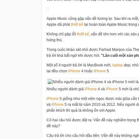
Apple Music cũng gặp vấn đề tương tự. Sau khi ra mắt
Apple đã phải
thiết kế
lại hoàn toàn Apple Music trong
Không chỉ gặp lỗi
thiết kế
, vấn đề lớn hơn với các sản
hứng thú.
Trong cuộc khảo sát nhỏ được Farhad Manjoo của The
trả lời khá bất ngờ khi được hỏi:
"Lần cuối một sản ph
Một số ít người trả lời là MacBook mới,
laptop
đẹp, nhỏ 
lại đều chọn
i
Phone
4 hoặc
i
Phone
5.
Nhiều người đánh giá
i
Phone
4 và
i
Phone
5 mới là nh
i
Phone
5 giống như một viên ngọc được mài giũa cẩn t
và
i
Phone
5 ra mắt từ năm 2010 và 2012. Nếu người dùng
phấn khích thì quả là không ổn với Apple.
Có hai câu hỏi được đặt ra: Vấn đề này nghiêm trọng t
đề này?
Câu trả lời cho câu hỏi đầu tiên: Vấn đề này không ng