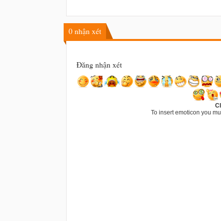
0
nhận xét
Đăng nhận xét
Cl
To insert emoticon you mu