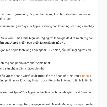
, rất nhiều người dùng đã phê phán mảng tùy chọn khó hiểu của nó và
 năm nay.
 phẩm ra mắt gần đây của Apple là không còn khiến người dùng cảm thấy
 New York Times thực hiện, những người tham gia đã đưa ra những câu
ẩm của Apple khiến bạn phấn khích là khi nào?".
gọn mà Apple trình làng năm ngoái. Tuy nhiên, hầu hết mọi người còn
ững sản phẩm đậm chất Apple nhất
hận với các cạnh vát và chất lượng lắp ráp hoàn hảo. Nhưng
i
Phone
4
 phải tìm về tới 4 hay 6 năm trước để có thể thấy một thiết bị khiến họ
hế nào với Apple? Và Apple có thể, làm cách nào để giải quyết được vấn
hiêm trọng nhưng phải giải quyết nhanh. Mặc dù đã tăng trưởng chậm lại