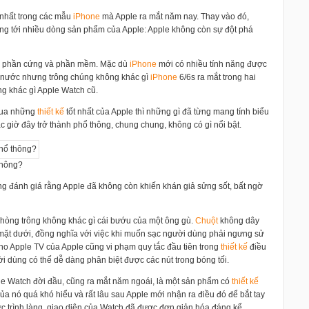
ệ nhất trong các mẫu
i
Phone
mà Apple ra mắt năm nay. Thay vào đó,
g tới nhiều dòng sản phẩm của Apple: Apple không còn sự đột phá
vực phần cứng và phần mềm. Mặc dù
i
Phone
mới có nhiều tính năng được
nước nhưng trông chúng không khác gì
i
Phone
6/6s ra mắt trong hai
g khác gì Apple Watch cũ.
 qua những
thiết kế
tốt nhất của Apple thì những gì đã từng mang tính biểu
c giờ đây trở thành phổ thông, chung chung, không có gì nổi bật.
thông?
g đánh giá rằng Apple đã không còn khiến khán giả sửng sốt, bất ngờ
phòng trông không khác gì cái bướu của một ông gù.
Chuột
không dây
ở mặt dưới, đồng nghĩa với việc khi muốn sạc người dùng phải ngưng sử
cho Apple TV của Apple cũng vi phạm quy tắc đầu tiên trong
thiết kế
điều
 dùng có thể dễ dàng phân biệt được các nút trong bóng tối.
e Watch đời đầu, cũng ra mắt năm ngoái, là một sản phẩm có
thiết kế
của nó quá khó hiểu và rất lâu sau Apple mới nhận ra điều đó để bắt tay
 trình làng, giao diện của Watch đã được đơn giản hóa đáng kể.