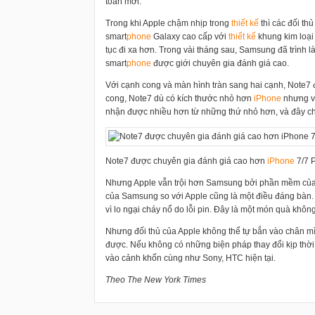
toàn mới.
Trong khi Apple chậm nhịp trong
thiết kế
thì các đối th
smart
phone
Galaxy cao cấp với
thiết kế
khung kim loại 
tục đi xa hơn. Trong vài tháng sau, Samsung đã trình l
smart
phone
được giới chuyên gia đánh giá cao.
Với cạnh cong và màn hình tràn sang hai cạnh, Note7 đ
cong, Note7 dù có kích thước nhỏ hơn
i
Phone
nhưng v
nhận được nhiều hơn từ những thứ nhỏ hơn, và đây ch
Note7 được chuyên gia đánh giá cao hơn
i
Phone
7/7 P
Nhưng Apple vẫn trội hơn Samsung bởi phần mềm của
của Samsung so với Apple cũng là một điều đáng bàn.
vì lo ngại cháy nổ do lỗi pin. Đây là một món quà kh
Nhưng đối thủ của Apple không thể tự bắn vào chân m
được. Nếu không có những biện pháp thay đổi kịp thời 
vào cảnh khốn cùng như Sony, HTC hiện tại.
Theo The New York Times