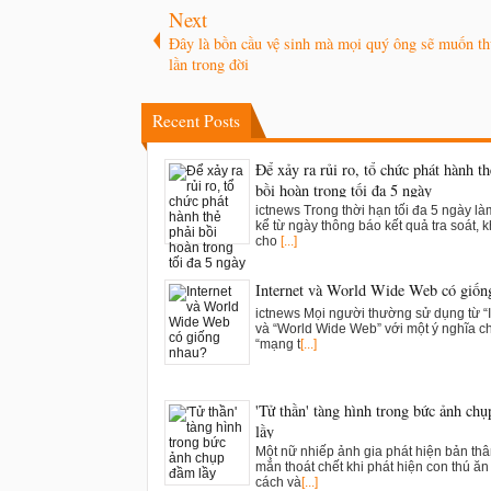
Next
Đây là bồn cầu vệ sinh mà mọi quý ông sẽ muốn t
lần trong đời
Recent Posts
Để xảy ra rủi ro, tổ chức phát hành th
bồi hoàn trong tối đa 5 ngày
ictnews Trong thời hạn tối đa 5 ngày là
kể từ ngày thông báo kết quả tra soát, k
cho
[...]
Internet và World Wide Web có giốn
ictnews Mọi người thường sử dụng từ “I
và “World Wide Web” với một ý nghĩa c
“mạng t
[...]
'Tử thần' tàng hình trong bức ảnh ch
lầy
Một nữ nhiếp ảnh gia phát hiện bản th
mắn thoát chết khi phát hiện con thú ăn t
cách và
[...]