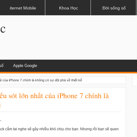
dụng khi lái xe
iternet Mobile
Khoa Học
Đời sống số
.c
số
Apple Google
t của iPhone 7 chính là không có sự đột phá về thiết kế
u sót lớn nhất của iPhone 7 chính là
ế
.
ack cắm tai nghe sẽ gây nhiều khó chịu cho bạn. Nhưng rồi bạn sẽ quen