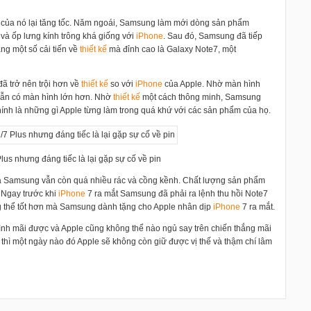
ủ của nó lại tăng tốc. Năm ngoái, Samsung làm mới dòng sản phẩm
và ốp lưng kính trông khá giống với
i
Phone
. Sau đó, Samsung đã tiếp
àng một số cải tiến về
thiết kế
mà đỉnh cao là Galaxy Note7, một
ã trở nên trội hơn về
thiết kế
so với
i
Phone
của Apple. Nhờ màn hình
ẫn có màn hình lớn hơn. Nhờ
thiết kế
một cách thông minh, Samsung
ính là những gì Apple từng làm trong quá khứ với các sản phẩm của họ.
lus nhưng đáng tiếc là lại gặp sự cố về pin
 Samsung vẫn còn quá nhiều rác và cồng kềnh. Chất lượng sản phẩm
 Ngay trước khi
i
Phone
7 ra mắt Samsung đã phải ra lệnh thu hồi Note7
ông thể tốt hơn mà Samsung dành tặng cho Apple nhân dịp
i
Phone
7 ra mắt.
ình mãi được và Apple cũng không thể nào ngủ say trên chiến thắng mãi
thì một ngày nào đó Apple sẽ không còn giữ được vị thế và thậm chí lâm