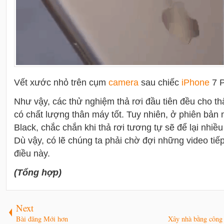
Vết xước nhỏ trên cụm
camera
sau chiếc
i
Phone
7 P
Như vậy, các thử nghiệm thả rơi đầu tiên đều cho t
có chất lượng thân máy tốt. Tuy nhiên, ở phiên bản
Black, chắc chắn khi thả rơi tương tự sẽ để lại nhiề
Dù vậy, có lẽ chúng ta phải chờ đợi những video tiế
điều này.
(Tổng hợp)
Next
Bài đăng Mới hơn
Xây nhà bằng công