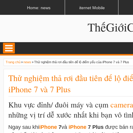
LATEST
02:13 AM
Apple, Samsung được kêu gọi chặn ứng dụng khi lái xe
Home: news
iternet Mobile
ThếGiớ
Trang chủ
»
news
»
Thử nghiệm thả rơi đầu tiên để lộ điểm yếu của iPhone 7 và 7 Plus
Thử nghiệm thả rơi đầu tiên để lộ đ
iPhone 7 và 7 Plus
Khu vực đỉnh/ đuôi máy và cụm
camer
những vị trí dễ xước nhất khi bạn vô tì
Ngay sau khi
i
Phone
7
và
i
Phone
7 Plus
được bán ra 