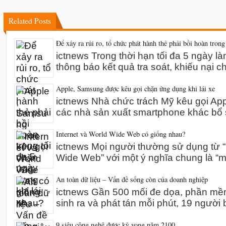
Related Posts
Để xảy ra rủi ro, tổ chức phát hành thẻ phải bồi hoàn trong
ictnews Trong thời hạn tối đa 5 ngày l
thông báo kết quả tra soát, khiếu nại 
Apple, Samsung được kêu gọi chặn ứng dụng khi lái xe
ictnews Nhà chức trách Mỹ kêu gọi A
các nhà sản xuất smartphone khác bổ 
Internet và World Wide Web có giống nhau?
ictnews Mọi người thường sử dụng từ “I
Wide Web” với một ý nghĩa chung là “m
An toàn dữ liệu – Vấn đề sống còn của doanh nghiệp
ictnews Gần 500 mối đe dọa, phần mề
sinh ra và phát tán mỗi phút, 19 người 
9 siêu công nghệ được kỳ vọng năm 2100