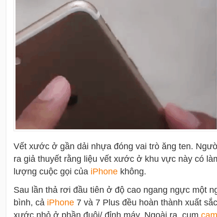
Vết xước ở gần dải nhựa đóng vai trò ăng ten. Ngườ
ra giả thuyết rằng liệu vết xước ở khu vực này có 
lượng cuộc gọi của
i
Phone
không.
Sau lần thả rơi đầu tiên ở độ cao ngang ngực một n
bình, cả
i
Phone
7 và 7 Plus đều hoàn thành xuất sắc 
xước nhỏ ở phần đuôi/ đỉnh máy. Ngoài ra, cụm
cam