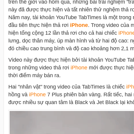
trên thế giới vào hôm qua, những bài trải nghiệm "tra
này đã được thực hiện và tất nhiên thử nghệm thả rơ
Năm nay, tài khoản YouTube TabTimes là một tron
đầu tiên thực hiện thả rơi
i
Phone
. Trong video của 
hiện tổng cộng 12 lần thả rơi cho cả hai chiếc
i
Phon
lưng, dọc thân máy, úp màn hình và từ hai độ cao:
đó chiều cao trung bình và độ cao khoảng hơn 2,1 m
Video này được thực hiện bởi tài khoản YouTube Ta
trong những video thả rơi
i
Phone
mới được thực hiệ
thời điểm máy bán ra.
Hai "nhân vật" trong video của TabTimes là chiếc
i
Ph
hồng và
i
Phone
7 Plus phiên bản vàng. Rất tiếc, h
được nhiều sự quan tâm là Black và Jet Black lại kh