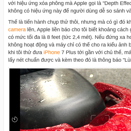
với hiệu ứng xóa phông mà Apple gọi là "Depth Effec
không có hiệu ứng này để người dùng dễ so sánh và
Thế là tiến hành chụp thử thôi, nhưng mà có gì đó k
camera
lên, Apple liền báo cho tôi biết khoảng cách
có mức tối đa là 8 feet (tức 2,4 mét). Nếu đứng xa 
không hoạt động và máy chỉ có thể cho ra kiểu ảnh 
khi tôi thử đưa
i
Phone
7 Plus tới gần với chủ thể, m
lấy nét chuẩn được và kèm theo đó là thông báo "Lùi