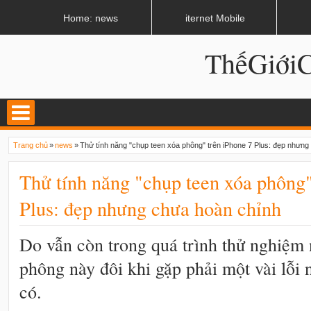
LATEST
02:12 AM
Internet và World Wide Web có giống nhau?
Home: news
iternet Mobile
ThếGiớ
Trang chủ
»
news
»
Thử tính năng "chụp teen xóa phông" trên iPhone 7 Plus: đẹp nhưng
Thử tính năng "chụp teen xóa phông"
Plus: đẹp nhưng chưa hoàn chỉnh
Do vẫn còn trong quá trình thử nghiệm 
phông này đôi khi gặp phải một vài lỗi
có.