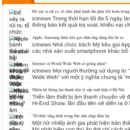
Để xảy ra rủi ro, tổ chức phát hành thẻ phải bồi hoàn trong
ictnews Trong thời hạn tối đa 5 ngày l
thông báo kết quả tra soát, khiếu nại 
Apple, Samsung được kêu gọi chặn ứng dụng khi lái xe
ictnews Nhà chức trách Mỹ kêu gọi A
các nhà sản xuất smartphone khác bổ 
Internet và World Wide Web có giống nhau?
ictnews Mọi người thường sử dụng từ “I
Wide Web” với một ý nghĩa chung là “m
Nhiều hệ thống âm thanh tiền tỷ sắp xuất hiện ở Hà Nội
Triển lãm thiết bị âm thanh chuyên về 
Hi-End Show, lần đầu tiên sẽ diển ra 
'Tử thần' tàng hình trong bức ảnh chụp đầm lầy
Một nữ nhiếp ảnh gia phát hiện bản th
khi phát hiện con thú ăn thịt chỉ cách v