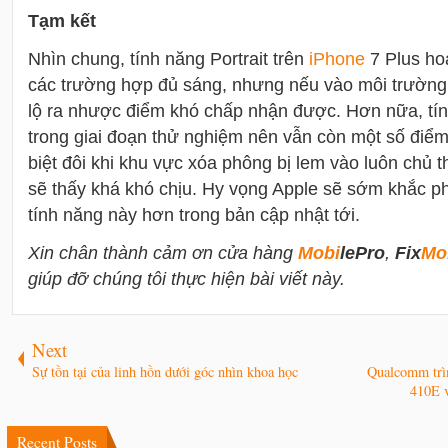
Tạm kết
Nhìn chung, tính năng Portrait trên
i
Phone
7 Plus hoạ
các trường hợp đủ sáng, nhưng nếu vào môi trường 
lộ ra nhược điểm khó chấp nhận được. Hơn nữa, tí
trong giai đoạn thử nghiệm nên vẫn còn một số điể
biệt đôi khi khu vực xóa phông bị lem vào luôn chủ t
sẽ thấy khá khó chịu. Hy vọng Apple sẽ sớm khắc ph
tính năng này hơn trong bản cập nhật tới.
Xin chân thành cảm ơn cửa hàng
Mobi
lePro
,
Fix
Mo
giúp đỡ chúng tôi thực hiện bài viết này.
Next
Sự tồn tại của linh hồn dưới góc nhìn khoa học
Qualcomm trìn
410E v
Recent Posts