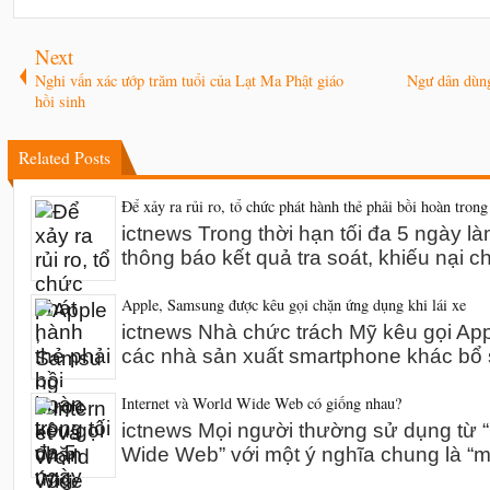
Next
Nghi vấn xác ướp trăm tuổi của Lạt Ma Phật giáo
Ngư dân dùng
hồi sinh
Related Posts
Để xảy ra rủi ro, tổ chức phát hành thẻ phải bồi hoàn trong
ictnews Trong thời hạn tối đa 5 ngày l
thông báo kết quả tra soát, khiếu nại 
Apple, Samsung được kêu gọi chặn ứng dụng khi lái xe
ictnews Nhà chức trách Mỹ kêu gọi A
các nhà sản xuất smartphone khác bổ 
Internet và World Wide Web có giống nhau?
ictnews Mọi người thường sử dụng từ “I
Wide Web” với một ý nghĩa chung là “m