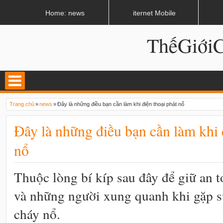
LATEST
02:13 AM
Apple, Samsung được kêu gọi chặn ứng dụng khi lái xe
Home: news
iternet Mobile
ThếGiớ
Trang chủ
»
news
»
Đây là những điều bạn cần làm khi điện thoại phát nổ
Đây là những điều bạn cần làm khi 
nổ
Thuộc lòng bí kíp sau đây để giữ an 
và những người xung quanh khi gặp sự
cháy nổ.