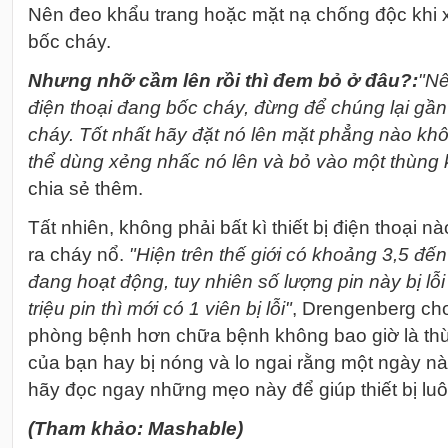
Nên đeo khẩu trang hoặc mặt nạ chống độc khi x
bốc cháy.
Nhưng nhỡ cầm lên rồi thì đem bỏ ở đâu?:
"Nê
điện thoại đang bốc cháy, đừng để chúng lại gần
cháy. Tốt nhất hãy đặt nó lên mặt phẳng nào khô
thể dùng xẻng nhấc nó lên và bỏ vào một thùng k
chia sẻ thêm.
Tất nhiên, không phải bất kì thiết bị điện thoại 
ra cháy nổ.
"Hiện trên thế giới có khoảng 3,5 đến 
đang hoạt động, tuy nhiên số lượng pin này bị lỗi l
triệu pin thì mới có 1 viên bị lỗi"
, Drengenberg cho
phòng bệnh hơn chữa bệnh không bao giờ là thừ
của bạn hay bị nóng và lo ngai rằng một ngày n
hãy đọc ngay những mẹo này để giúp thiết bị lu
(Tham khảo: Mashable)