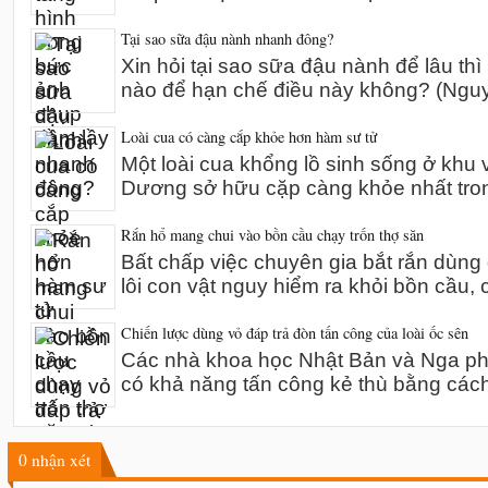
Tại sao sữa đậu nành nhanh đông?
Xin hỏi tại sao sữa đậu nành để lâu thì
nào để hạn chế điều này không? (Ng
Loài cua có càng cắp khỏe hơn hàm sư tử
Một loài cua khổng lồ sinh sống ở khu 
Dương sở hữu cặp càng khỏe nhất tro
Rắn hổ mang chui vào bồn cầu chạy trốn thợ săn
Bất chấp việc chuyên gia bắt rắn dùn
lôi con vật nguy hiểm ra khỏi bồn cầu,
Chiến lược dùng vỏ đáp trả đòn tấn công của loài ốc sên
Các nhà khoa học Nhật Bản và Nga phát
có khả năng tấn công kẻ thù bằng các
0
nhận xét