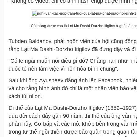
"Không có video, chỉ có ảnh flash chụp được hình ng
Cái bóng được cho là Lạt Ma Dashi-Dorzho Itigilov ở ghế sô ph
Tubden Baldanov, phát ngôn viên của hội cũng đồng
rằng Lạt Ma
Dashi-Dorzho Itigilov đã đứng dậy và đi 
"Có lẽ ngài muốn nói điều gì đó? Chẳng hạn như nh
quốc tế nên làm việc vì nền hòa bình chung".
Sau khi ông
Ayusheev đăng ảnh lên Facebook, nhiều
và cho rằng hình ảnh đó chỉ là một nhân viên bảo vệ
xách túi nilon.
Di thể của Lạt Ma Dashi-Dorzho Itigilov (1852–1927) n
qua đời cách đây gần 90 năm, thi thể của ông vẫn n
phân hủy. Cơ bắp và các mô, khớp bên trong vẫn mề
trong tư thế ngồi thiền được bảo quản trong quan tà