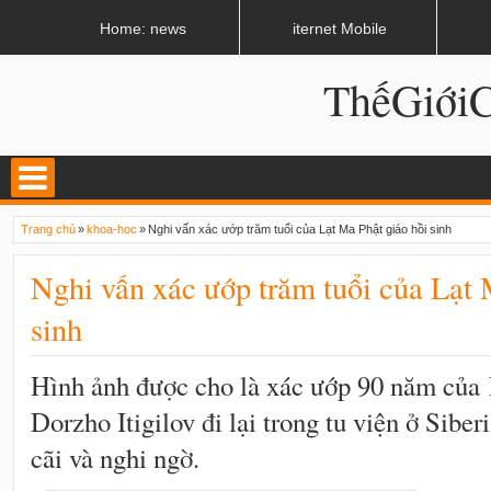
LATEST
02:13 AM
Apple, Samsung được kêu gọi chặn ứng dụng khi lái xe
Home: news
iternet Mobile
ThếGiớ
Trang chủ
»
khoa-hoc
»
Nghi vấn xác ướp trăm tuổi của Lạt Ma Phật giáo hồi sinh
Nghi vấn xác ướp trăm tuổi của Lạt 
sinh
Hình ảnh được cho là xác ướp 90 năm của
Dorzho Itigilov đi lại trong tu viện ở Siber
cãi và nghi ngờ.