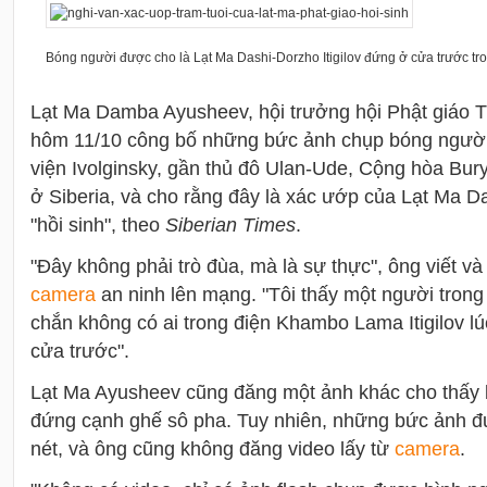
Bóng người được cho là Lạt Ma Dashi-Dorzho Itigilov đứng ở cửa trước tr
Lạt Ma Damba Ayusheev, hội trưởng hội Phật giáo 
hôm 11/10 công bố những bức ảnh chụp bóng ngườ
viện Ivolginsky, gần thủ đô
Ulan-Ude,
Cộng hòa Bury
ở Siberia, và cho rằng đây là
xác ướp của Lạt Ma Das
"hồi sinh"
, theo
Siberian Times
.
"Đây không phải trò đùa, mà là sự thực", ông viết v
camera
an ninh lên mạng. "Tôi thấy một người trong 
chắn không có ai trong điện Khambo Lama Itigilov l
cửa trước".
Lạt Ma Ayusheev cũng đăng một ảnh khác cho thấy
đứng cạnh ghế sô pha. Tuy nhiên, những bức ảnh đ
nét, và ông cũng không đăng video lấy từ
camera
.