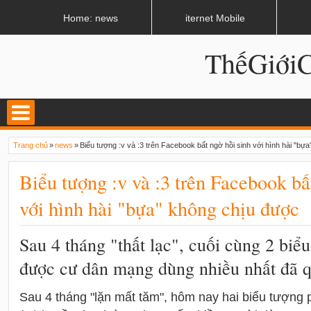
LATEST
02:08 AM
Rắn hổ mang chui vào bồn cầu chạy trốn thợ săn
Home: news
iternet Mobile
ThếGiớ
Trang chủ
»
news
»
Biểu tượng :v và :3 trên Facebook bất ngờ hồi sinh với hình hài "bự
Biểu tượng :v và :3 trên Facebook bấ
với hình hài "bựa" không chịu được
Sau 4 tháng "thất lạc", cuối cùng 2 biể
được cư dân mạng dùng nhiều nhất đã qu
Sau 4 tháng "lặn mất tăm", hôm nay hai biểu tượng