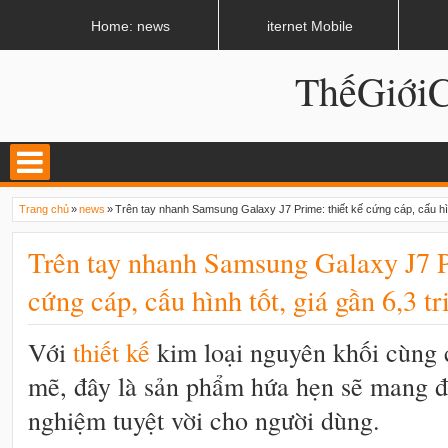
LATEST
02:13 AM
Apple, Samsung được kêu gọi chặn ứng dụng khi lái xe
Home: news
iternet Mobile
ThếGiớ
Trang chủ
»
news
»
Trên tay nhanh Samsung Galaxy J7 Prime: thiết kế cứng cáp, cấu hình
Trên tay nhanh Samsung Galaxy J7 P
cứng cáp, cấu hình tốt, giá gần 6,3 t
Với
thiết kế
kim loại nguyên khối cùng
mẽ, đây là sản phẩm hứa hẹn sẽ mang đế
nghiệm tuyệt vời cho người dùng.