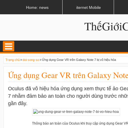
LATEST
02:13 AM
Apple, Samsung được kêu gọi chặn ứng dụng khi lái xe
Home: news
iternet Mobile
ThếGiớ
Trang chủ
»
doi-song-so
»
Ứng dụng Gear VR trên Galaxy Note 7 bị vô hiệu hóa
Ứng dụng Gear VR trên Galaxy Note 
Oculus đã vô hiệu hóa ứng dụng xem thực tế ảo Ge
7 nhằm đảm bảo an toàn cho người dùng trước nhữn
gần đây.
Thông báo an toàn của Oculus khi truy cập ứng dụng Gear VR