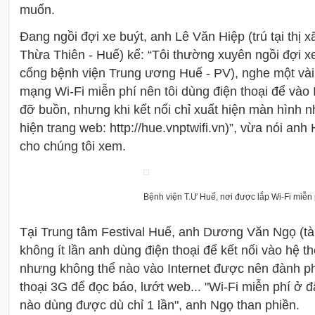
muốn.
Đang ngồi đợi xe buýt, anh Lê Văn Hiệp (trú tại thị 
Thừa Thiên - Huế) kể: “Tôi thường xuyên ngồi đợi x
cổng bệnh viện Trung ương Huế - PV), nghe một vài 
mạng Wi-Fi miễn phí nên tôi dùng điện thoại để vào I
đỡ buồn, nhưng khi kết nối chỉ xuất hiện màn hình nh
hiện trang web: http://hue.vnptwifi.vn)”, vừa nói anh
cho chúng tôi xem.
Bệnh viện T.Ư Huế, nơi được lắp Wi-Fi miễn 
Tại Trung tâm Festival Huế, anh Dương Văn Ngọ (tài 
không ít lần anh dùng điện thoại để kết nối vào hệ t
nhưng không thể nào vào Internet được nên đành p
thoại 3G để đọc báo, lướt web... "Wi-Fi miễn phí ở đ
nào dùng được dù chỉ 1 lần", anh Ngọ than phiền.