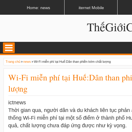
LATEST
02:13 AM
Apple, Samsung được kêu gọi chặn ứng dụng khi lái xe
Home: news
iternet Mobile
ThếGiớ
Trang chủ
»
news
»
Wi-Fi miễn phí tại Huế:Dân than phiền kém chất lượng
Wi-Fi miễn phí tại Huế:Dân than ph
lượng
ictnews
Thời gian qua, người dân và du khách liên tục phản 
thống Wi-Fi miễn phí tại một số điểm ở thành phố H
quả, chất lượng chưa đáp ứng được như kỳ vọng.