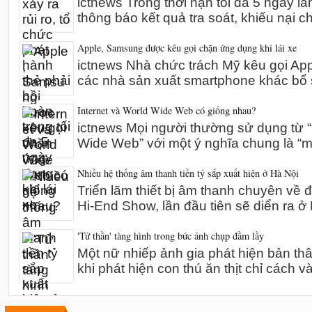
ictnews Trong thời hạn tối đa 5 ngày l
thông báo kết quả tra soát, khiếu nại 
Apple, Samsung được kêu gọi chặn ứng dụng khi lái xe
ictnews Nhà chức trách Mỹ kêu gọi A
các nhà sản xuất smartphone khác bổ 
Internet và World Wide Web có giống nhau?
ictnews Mọi người thường sử dụng từ “I
Wide Web” với một ý nghĩa chung là “m
Nhiều hệ thống âm thanh tiền tỷ sắp xuất hiện ở Hà Nội
Triển lãm thiết bị âm thanh chuyên về 
Hi-End Show, lần đầu tiên sẽ diển ra 
'Tử thần' tàng hình trong bức ảnh chụp đầm lầy
Một nữ nhiếp ảnh gia phát hiện bản th
khi phát hiện con thú ăn thịt chỉ cách v