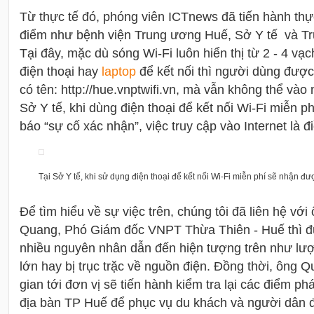
Từ thực tế đó, phóng viên ICTnews đã tiến hành thự
điểm như bệnh viện Trung ương Huế, Sở Y tế và Tr
Tại đây, mặc dù sóng Wi-Fi luôn hiển thị từ 2 - 4 v
điện thoại hay
laptop
để kết nối thì người dùng đượ
có tên: http://hue.vnptwifi.vn, mà vẫn không thể vào
Sở Y tế, khi dùng điện thoại để kết nối Wi-Fi miễn p
báo “sự cố xác nhận”, việc truy cập vào Internet là đ
Tại Sở Y tế, khi sử dụng điện thoại để kết nối Wi-Fi miễn phí sẽ nhận đ
Để tìm hiểu về sự việc trên, chúng tôi đã liên hệ vớ
Quang, Phó Giám đốc VNPT Thừa Thiên - Huế thì đư
nhiều nguyên nhân dẫn đến hiện tượng trên như lượ
lớn hay bị trục trặc về nguồn điện. Đồng thời, ông 
gian tới đơn vị sẽ tiến hành kiểm tra lại các điểm ph
địa bàn TP Huế để phục vụ du khách và người dân 