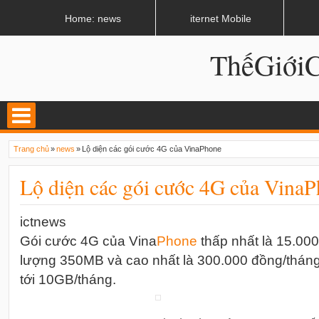
LATEST
02:11 AM
Nhiều hệ thống âm thanh tiền tỷ sắp xuất hiện ở Hà Nội
Home: news
iternet Mobile
ThếGiớ
Trang chủ
»
news
»
Lộ diện các gói cước 4G của VinaPhone
Lộ diện các gói cước 4G của Vina
ictnews
Gói cước 4G của Vina
Phone
thấp nhất là 15.00
lượng 350MB và cao nhất là 300.000 đồng/tháng
tới 10GB/tháng.