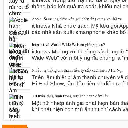
ictnews Trong thời hạn tối đa 5 ngày l
thông báo kết quả tra soát, khiếu nại 
Apple, Samsung được kêu gọi chặn ứng dụng khi lái xe
ictnews Nhà chức trách Mỹ kêu gọi A
các nhà sản xuất smartphone khác bổ 
Internet và World Wide Web có giống nhau?
ictnews Mọi người thường sử dụng từ “I
Wide Web” với một ý nghĩa chung là “m
Nhiều hệ thống âm thanh tiền tỷ sắp xuất hiện ở Hà Nội
Triển lãm thiết bị âm thanh chuyên về 
Hi-End Show, lần đầu tiên sẽ diển ra 
'Tử thần' tàng hình trong bức ảnh chụp đầm lầy
Một nữ nhiếp ảnh gia phát hiện bản th
khi phát hiện con thú ăn thịt chỉ cách v