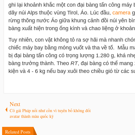
ghi lại khoảnh khắc một con đại bàng tấn công máy 
dãy núi Alps thuộc vùng Tirol, Áo. Lúc đầu,
camera
g
rừng thông nước Áo giữa khung cảnh đồi núi yên bìn
bàng xuất hiện trong ống kính và chao liệng ở khoản
Tuy nhiên, con vật không tỏ ra sợ hãi mà nhanh chó
chiếc máy bay bằng móng vuốt và tha về tổ. Mẫu má
bị đại bàng tấn công có trọng lượng 1.280 g, khá nhẹ
bàng trưởng thành. Theo
RT
, đại bàng có thể mang 
kiện và 4 - 6 kg nếu bay xuôi theo chiều gió từ các s
Next
Cô gái Pháp nổi như cồn vì tuyên bố không đổi
avatar thành màu quốc kỳ
Related Posts