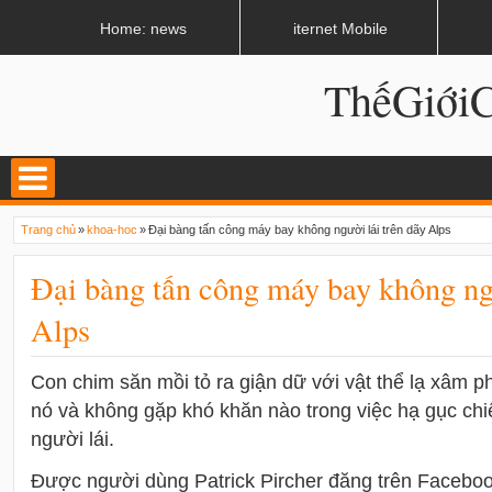
LATEST
02:13 AM
Apple, Samsung được kêu gọi chặn ứng dụng khi lái xe
Home: news
iternet Mobile
ThếGiớ
Trang chủ
»
khoa-hoc
»
Đại bàng tấn công máy bay không người lái trên dãy Alps
Đại bàng tấn công máy bay không ngư
Alps
Con chim săn mồi tỏ ra giận dữ với vật thể lạ xâm p
nó và không gặp khó khăn nào trong việc hạ gục ch
người lái.
Được người dùng Patrick Pircher đăng trên Faceboo