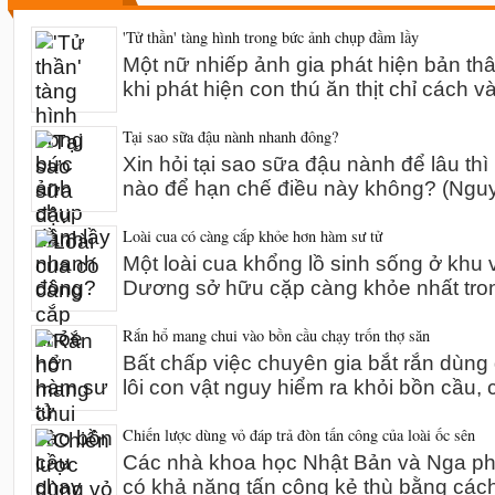
'Tử thần' tàng hình trong bức ảnh chụp đầm lầy
Một nữ nhiếp ảnh gia phát hiện bản th
khi phát hiện con thú ăn thịt chỉ cách v
Tại sao sữa đậu nành nhanh đông?
Xin hỏi tại sao sữa đậu nành để lâu thì
nào để hạn chế điều này không? (Ng
Loài cua có càng cắp khỏe hơn hàm sư tử
Một loài cua khổng lồ sinh sống ở khu 
Dương sở hữu cặp càng khỏe nhất tro
Rắn hổ mang chui vào bồn cầu chạy trốn thợ săn
Bất chấp việc chuyên gia bắt rắn dùn
lôi con vật nguy hiểm ra khỏi bồn cầu,
Chiến lược dùng vỏ đáp trả đòn tấn công của loài ốc sên
Các nhà khoa học Nhật Bản và Nga phát
có khả năng tấn công kẻ thù bằng các