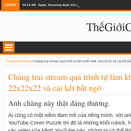
LATEST
02:13 AM
Apple, Samsung được kêu gọi chặn ứng dụng khi lái xe
ThếGiớ
Trang chủ
»
news
»
Chàng trai stream quá trình tự làm khối rubik 22x22x22 và cái kết bấ
Chàng trai stream quá trình tự làm k
22x22x22 và cái kết bất ngờ
Anh chàng này thật đáng thương.
Ai cũng có một niềm đam mê của riêng mình, với a
YouTube Coren Puzzle thì đó là những khối rubick.
các video của kênh YouTube này, chúng ta có thể t