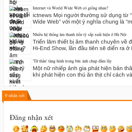
Internet và World Wide Web có giống nhau?
ictnews Mọi người thường sử dụng từ “I
Wide Web” với một ý nghĩa chung là “m
Nhiều hệ thống âm thanh tiền tỷ sắp xuất hiện ở Hà Nội
Triển lãm thiết bị âm thanh chuyên về 
Hi-End Show, lần đầu tiên sẽ diển ra 
'Tử thần' tàng hình trong bức ảnh chụp đầm lầy
Một nữ nhiếp ảnh gia phát hiện bản th
khi phát hiện con thú ăn thịt chỉ cách v
0
nhận xét
Đăng nhận xét