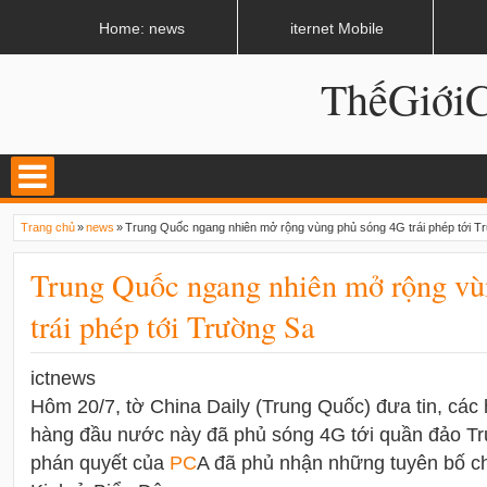
LATEST
02:13 AM
Apple, Samsung được kêu gọi chặn ứng dụng khi lái xe
Home: news
iternet Mobile
ThếGiớ
Trang chủ
»
news
»
Trung Quốc ngang nhiên mở rộng vùng phủ sóng 4G trái phép tới T
Trung Quốc ngang nhiên mở rộng vù
trái phép tới Trường Sa
ictnews
Hôm 20/7, tờ China Daily (Trung Quốc) đưa tin, các 
hàng đầu nước này đã phủ sóng 4G tới quần đảo Tr
phán quyết của
PC
A đã phủ nhận những tuyên bố ch