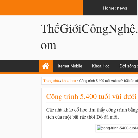
LATEST
02:13 AM
Apple, Samsung được kêu gọi chặn ứng 
Home: news
ThếGiớiCôngNghệ
om
iternet Mobile
Khoa Học
Đời sống 
Trang chủ
»
khoa-hoc
»
Công trình 5.400 tuổi vùi dưới bãi rác c
Công trình 5.400 tuổi vùi dưới 
Các nhà khảo cổ học tìm thấy công trình bằng 
tích của một bãi rác thời Đồ đá mới.