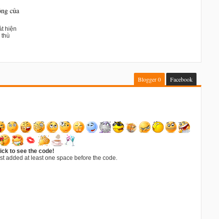
ông của
t hiện
 thù
Blogger
0
Facebook
ick to see the code!
st added at least one space before the code.