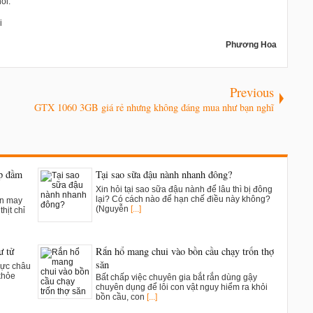
ói.
i
Phương Hoa
Previous
GTX 1060 3GB giá rẻ nhưng không đáng mua như bạn nghĩ
ụp đầm
Tại sao sữa đậu nành nhanh đông?
Xin hỏi tại sao sữa đậu nành để lâu thì bị đông
lại? Có cách nào để hạn chế điều này không?
ân may
(Nguyễn
[...]
hịt chỉ
ư tử
Rắn hổ mang chui vào bồn cầu chạy trốn thợ
săn
vực châu
khỏe
Bất chấp việc chuyên gia bắt rắn dùng gậy
chuyên dụng để lôi con vật nguy hiểm ra khỏi
bồn cầu, con
[...]