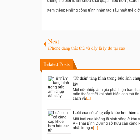
không thể biết rõ khi chưa khai quật nhiều hơn", Card n
Xem thêm: Những công trình nhân tạo sâu nhất thế giớ
Next
iPhone đang thất thủ và đây là lý do tại sao
Related Posts
'Tử thần' tàng hình trong bức ảnh ch
lầy
Một nữ nhiếp ảnh gia phát hiện bản th
mắn thoát chết khi phát hiện con thú ăn t
cách và
[...]
Loài cua có càng cắp khỏe hơn hàm s
Một loài cua khổng lồ sinh sống ở khu 
Á - Thái Bình Dương sở hữu cặp càng 
nhất trong n
[...]