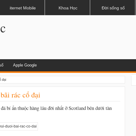
dụng khi lái xe
iternet Mobile
Khoa Học
Đời sống số
.c
số
Apple Google
ổ đại
bãi rác cổ đại
đá bí ẩn thuộc hàng lâu đời nhất ở Scotland bên dưới tàn