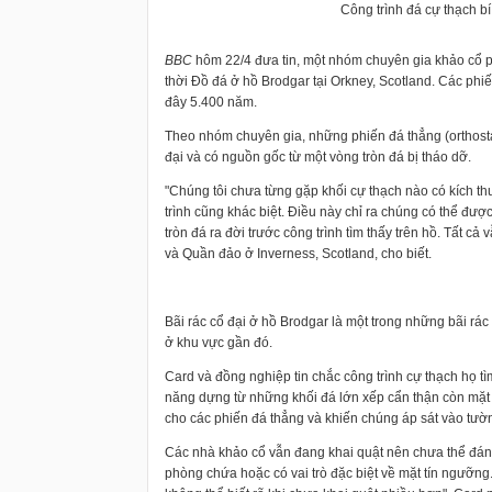
Công trình đá cự thạch bí
BBC
hôm 22/4 đưa tin, một nhóm chuyên gia khảo cổ ph
thời Đồ đá ở hồ Brodgar tại Orkney, Scotland. Các phi
đây 5.400 năm.
Theo nhóm chuyên gia, những phiến đá thẳng (orthosta
đại và có nguồn gốc từ một vòng tròn đá bị tháo dỡ.
"Chúng tôi chưa từng gặp khối cự thạch nào có kích t
trình cũng khác biệt. Điều này chỉ ra chúng có thể đư
tròn đá ra đời trước công trình tìm thấy trên hồ. Tất cả
và Quần đảo ở Inverness, Scotland, cho biết.
Bãi rác cổ đại ở hồ Brodgar là một trong những bãi rá
ở khu vực gần đó.
Card và đồng nghiệp tin chắc công trình cự thạch họ t
năng dựng từ những khối đá lớn xếp cẩn thận còn mặt
cho các phiến đá thẳng và khiến chúng áp sát vào tườ
Các nhà khảo cổ vẫn đang khai quật nên chưa thể đánh
phòng chứa hoặc có vai trò đặc biệt về mặt tín ngưỡng. 