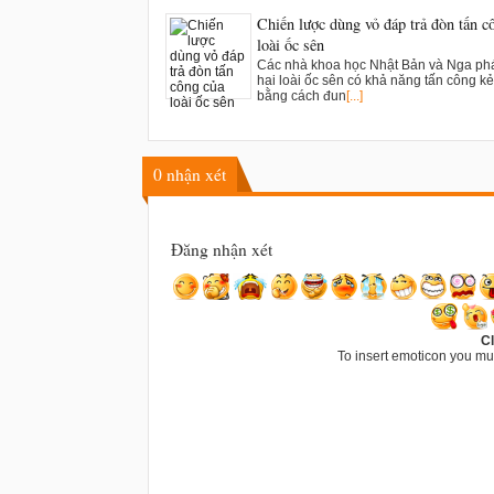
Chiến lược dùng vỏ đáp trả đòn tấn c
loài ốc sên
Các nhà khoa học Nhật Bản và Nga phá
hai loài ốc sên có khả năng tấn công kẻ
bằng cách đun
[...]
0
nhận xét
Đăng nhận xét
Cl
To insert emoticon you mu