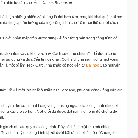
 ẩn nhìn từ trên cao. Ảnh:
James Robertson.
át hiện những phiến đá khổng lồ dài hơn 4 m trong khi khai quật bãi rác
ến đá thuộc phần tường của một công trình cao 10 m, có thể ra đời cách
ts) với phần mép tròn được dùng để ốp tường bên trong công trình cổ
hước lớn đến vậy ở khu vực này. Cách sử dụng phiến đá để dựng công
ợc tái sử dụng và đưa đến từ nơi khác. Có thể chúng nằm trong một vòng
 vẫn là một bí ẩn", Nick Card, nhà khảo cổ học đến từ
Đại học
Cao nguyên
c thời Đồ đá mới lớn nhất ở miền bắc Scotland, phục vụ cộng đồng dân cư
ìm thấy ra đời sớm nhất trong vùng. Tường ngoài của công trình nhiều khả
 trong xây thô sơ hơn. Một khối đá được đặt nằm nghiêng để chống đỡ
ng.
 giá chính xác quy mô công trình. Đây có thể là một khu mộ nhiều
Tuy nhiên, lý do công trình bị vùi dưới bãi rác rất khó hiểu. "Chúng tôi