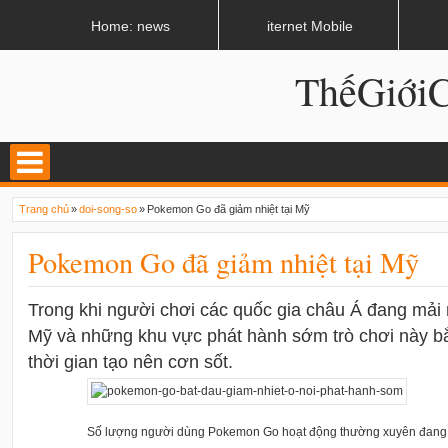
LATEST
02:13 AM
Apple, Samsung được kêu gọi chặn ứng dụng khi lái xe
Home: news
iternet Mobile
ThếGiớ
Trang chủ
»
doi-song-so
»
Pokemon Go đã giảm nhiệt tại Mỹ
Pokemon Go đã giảm nhiệt tại Mỹ
Trong khi người chơi các quốc gia châu Á đang mả
Mỹ và những khu vực phát hành sớm trò chơi này b
thời gian tạo nên cơn sốt.
Số lượng người dùng Pokemon Go hoạt động thường xuyên đang g