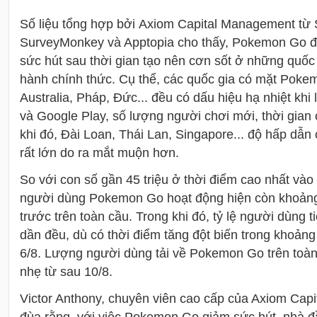
Số liệu tổng hợp bởi
Axiom Capital Management
từ 
SurveyMonkey và Apptopia cho thấy, Pokemon Go đ
sức hút sau thời gian tạo nên cơn sốt ở những quố
hành chính thức.
Cụ thể, các quốc gia có mặt Pok
Australia, Pháp, Đức... đều có dấu hiệu hạ nhiệt khi 
và Google Play, số lượng người chơi mới, thời gian
khi đó, Đài Loan, Thái Lan, Singapore... độ hấp dẫ
rất lớn do ra mắt muộn hơn.
So với con số
gần 45 triệu
ở thời điểm cao nhất vào 
người dùng Pokemon Go hoạt động hiện còn khoảng 
trước trên toàn cầu. Trong
khi đó, tỷ lệ người dùng t
dần đều, dù có thời điểm tăng đột biến trong khoảng 
6/8.
Lượng người dùng tải về Pokemon Go trên toàn 
nhẹ từ sau 10/8.
Victor Anthony, chuyên viên cao cấp của Axiom Cap
đùa rằng, với việc Pokemon Go giảm sức hút, nhà đ