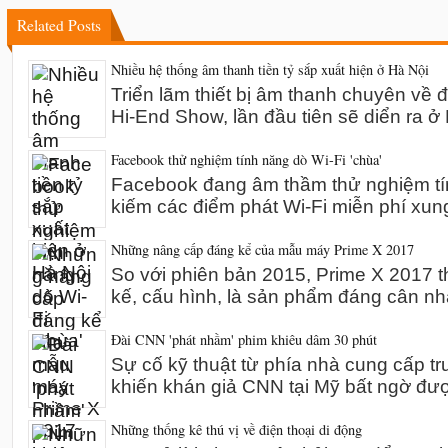
Related Posts
Nhiều hệ thống âm thanh tiền tỷ sắp xuất hiện ở Hà Nội
Triển lãm thiết bị âm thanh chuyên về 
Hi-End Show, lần đầu tiên sẽ diển ra 
Facebook thử nghiệm tính năng dò Wi-Fi 'chùa'
Facebook đang âm thầm thử nghiệm tín
kiếm các điểm phát Wi-Fi miễn phí xun
Những nâng cấp đáng kể của mẫu máy Prime X 2017
So với phiên bản 2015, Prime X 2017 th
kế, cấu hình, là sản phẩm đáng cân n
Đài CNN 'phát nhầm' phim khiêu dâm 30 phút
Sự cố kỹ thuật từ phía nhà cung cấp t
khiến khán giả CNN tại Mỹ bất ngờ đư
Những thống kê thú vị về điện thoại di động