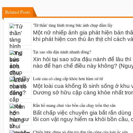
Related Posts
'Tử thần' tàng hình trong bức ảnh chụp đầm lầy
Một nữ nhiếp ảnh gia phát hiện bản th
khi phát hiện con thú ăn thịt chỉ cách v
Tại sao sữa đậu nành nhanh đông?
Xin hỏi tại sao sữa đậu nành để lâu thì
nào để hạn chế điều này không? (Ng
Loài cua có càng cắp khỏe hơn hàm sư tử
Một loài cua khổng lồ sinh sống ở khu 
Dương sở hữu cặp càng khỏe nhất tro
Rắn hổ mang chui vào bồn cầu chạy trốn thợ săn
Bất chấp việc chuyên gia bắt rắn dùn
lôi con vật nguy hiểm ra khỏi bồn cầu,
Chiến lược dùng vỏ đáp trả đòn tấn công của loài ốc sên