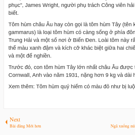
phục", James Wright, người phụ trách Công viên hả
biết.
Tôm hùm châu Âu hay còn gọi là tôm hùm Tây (tên 
gammarus) là loại tôm hùm có càng sống ở phía đô
Trung Hải và một số nơi ở Biển Đen. Loài tôm này r
thể màu xanh đậm và kích cỡ khác biệt giữa hai chiế
và một để nghiền.
Trước đó, con tôm hùm Tây lớn nhất châu Âu được t
Cornwall, Anh vào năm 1931, nặng hơn 9 kg và dài
Xem thêm: Tôm hùm quý hiếm có màu đỏ như bị luộ
Next
Bài đăng Mới hơn
Ngã xuống núi