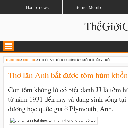
LATEST
02:13 AM
Apple, Samsung được kêu gọi chặn ứng dụng khi lái xe
Home: news
iternet Mobile
ThếGiớ
Trang chủ
»
khoa-hoc
»
Thợ lặn Anh bắt được tôm hùm khổng lồ gần 70 tuổi
Thợ lặn Anh bắt được tôm hùm khổng
Con tôm khổng lồ có biệt danh JJ là tôm 
từ năm 1931 đến nay và đang sinh sống tại
dương học quốc gia ở Plymouth, Anh.