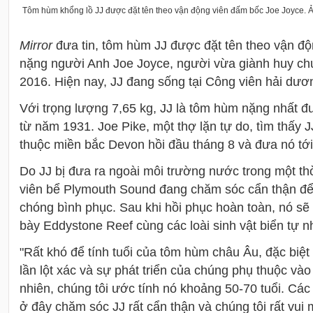
Tôm hùm khổng lồ JJ được đặt tên theo vận động viên đấm bốc Joe Joyce. 
Mirror
đưa tin, tôm hùm JJ được đặt tên theo vận đ
nặng người Anh Joe Joyce, người vừa giành huy ch
2016. Hiện nay, JJ đang sống tại Công viên hải dươ
Với trọng lượng 7,65 kg, JJ là tôm hùm nặng nhất đ
từ năm 1931. Joe Pike, một thợ lặn tự do, tìm thấy
thuộc miền bắc Devon hồi đầu tháng 8 và đưa nó tới
Do JJ bị đưa ra ngoài môi trường nước trong một thờ
viên
bể Plymouth Sound
đang chăm sóc cẩn thận đ
chóng bình phục. Sau khi hồi phục hoàn toàn, nó sẽ
bày Eddystone Reef cùng các loài sinh vật biển tự n
"Rất khó để tính tuổi của tôm hùm châu Âu, đặc biệt 
lần lột xác và sự phát triển của chúng phụ thuộc vào
nhiên, chúng tôi ước tính nó khoảng 50-70 tuổi. Cá
ở đây chăm sóc JJ rất cẩn thận và chúng tôi rất vui