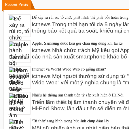
Recent Posts
Để xảy ra rủi ro, tổ chức phát hành thẻ phải bồi hoàn trong
ictnews Trong thời hạn tối đa 5 ngày l
thông báo kết quả tra soát, khiếu nại 
Apple, Samsung được kêu gọi chặn ứng dụng khi lái xe
ictnews Nhà chức trách Mỹ kêu gọi A
các nhà sản xuất smartphone khác bổ 
Internet và World Wide Web có giống nhau?
ictnews Mọi người thường sử dụng từ “I
Wide Web” với một ý nghĩa chung là “m
Nhiều hệ thống âm thanh tiền tỷ sắp xuất hiện ở Hà Nội
Triển lãm thiết bị âm thanh chuyên về 
Hi-End Show, lần đầu tiên sẽ diển ra 
'Tử thần' tàng hình trong bức ảnh chụp đầm lầy
Một nữ nhiếp ảnh gia phát hiện bản th