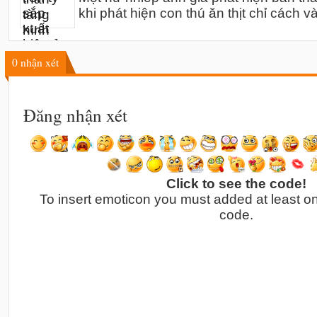
khi phát hiện con thú ăn thịt chỉ cách v
0
nhận xét
Đăng nhận xét
Click to see the code!
To insert emoticon you must added at least o
code.