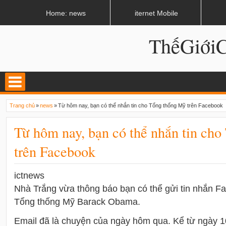
LATEST
02:13 AM
Apple, Samsung được kêu gọi chặn ứng dụng khi lái xe
Home: news
iternet Mobile
ThếGiớ
Trang chủ
»
news
»
Từ hôm nay, bạn có thể nhắn tin cho Tổng thống Mỹ trên Facebook
Từ hôm nay, bạn có thể nhắn tin ch
trên Facebook
ictnews
Nhà Trắng vừa thông báo bạn có thể gửi tin nhắn 
Tổng thống Mỹ Barack Obama.
Email đã là chuyện của ngày hôm qua. Kể từ ngày 1