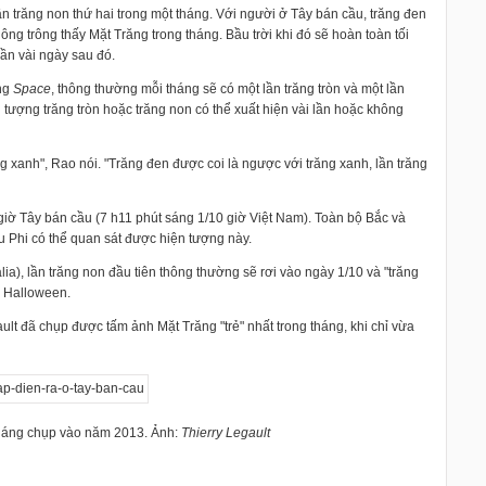
ần trăng non thứ hai trong một tháng. Với người ở Tây bán cầu, trăng đen
ông trông thấy Mặt Trăng trong tháng. Bầu trời khi đó sẽ hoàn toàn tối
ần v
ài ngày sau đó.
ang
Space
, thông thường mỗi tháng sẽ có một lần trăng tròn và một lần
n tượng trăng tròn hoặc trăng non có thể xuất hiện vài lần hoặc không
răng xanh", Rao nói. "Trăng đen được coi là ngược với trăng xanh, lần trăng
iờ Tây bán cầu (7 h11 phút sáng 1/10 giờ Việt Nam). Toàn bộ Bắc và
u Phi có thể quan sát được hiện tượng này.
ia), lần trăng non đầu tiên thông thường sẽ rơi vào ngày 1/10 và "trăng
lễ Halloween.
đã chụp được tấm ảnh Mặt Trăng "trẻ" nhất trong tháng, khi chỉ vừa
g tháng chụp vào năm 2013. Ảnh:
Thierry Legault