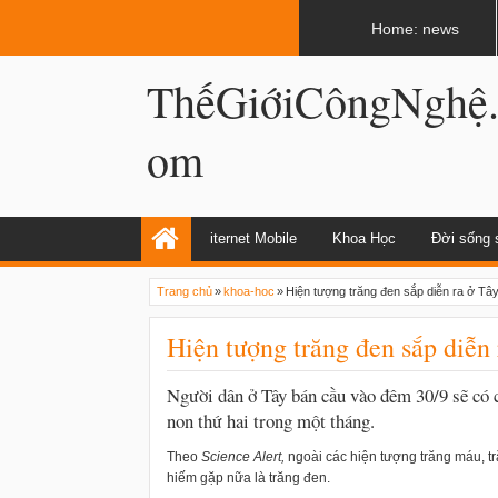
LATEST
02:13 AM
Apple, Samsung được kêu gọi chặn ứng 
Home: news
ThếGiớiCôngNghệ
om
iternet Mobile
Khoa Học
Đời sống 
Trang chủ
»
khoa-hoc
»
Hiện tượng trăng đen sắp diễn ra ở Tâ
Hiện tượng trăng đen sắp diễn
Người dân ở Tây bán cầu vào đêm 30/9 sẽ có
non thứ hai trong một tháng.
Theo
Science Alert,
ngoài các hiện tượng trăng máu, 
hiếm gặp nữa là trăng đen.