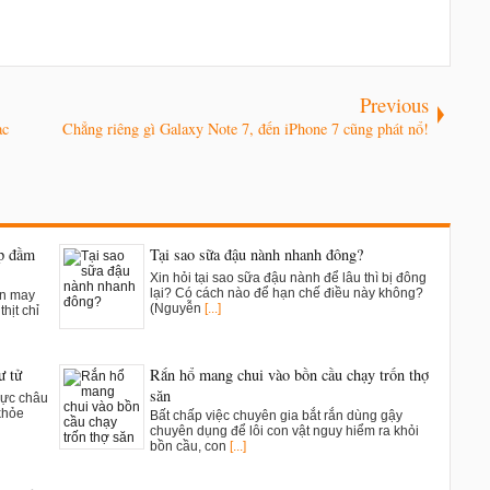
Previous
ạc
Chẳng riêng gì Galaxy Note 7, đến iPhone 7 cũng phát nổ!
ụp đầm
Tại sao sữa đậu nành nhanh đông?
Xin hỏi tại sao sữa đậu nành để lâu thì bị đông
lại? Có cách nào để hạn chế điều này không?
ân may
(Nguyễn
[...]
hịt chỉ
ư tử
Rắn hổ mang chui vào bồn cầu chạy trốn thợ
săn
vực châu
khỏe
Bất chấp việc chuyên gia bắt rắn dùng gậy
chuyên dụng để lôi con vật nguy hiểm ra khỏi
bồn cầu, con
[...]