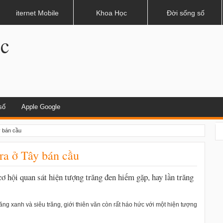
dụng khi lái xe
iternet Mobile
Khoa Học
Đời sống số
.c
số
Apple Google
y bán cầu
 ra ở Tây bán cầu
 cơ hội quan sát hiện tượng trăng đen hiếm gặp, hay lần trăng
trăng xanh và siêu trăng, giới thiên văn còn rất háo hức với một hiện tượng