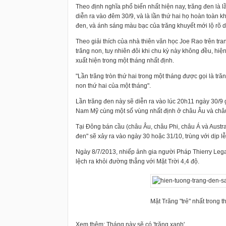
Theo định nghĩa phổ biến nhất hiện nay, trăng đen là l
diễn ra vào đêm 30/9, và là lần thứ hai họ hoàn toàn kh
đen, và
ánh sáng màu bạc của trăng khuyết mới lộ rõ d
Theo giải thích của nhà thiên văn học Joe Rao trên tr
trăng non, tuy nhiên đôi khi chu kỳ này không đều, hiệ
xuất hiện trong một tháng nhất định.
"Lần trăng tròn thứ hai trong một tháng được gọi là t
non thứ hai của một tháng".
Lần trăng đen này sẽ diễn ra vào lúc 20h11 ngày 30/9 g
Nam Mỹ cùng một số vùng nhất định ở châu Âu và châ
Tại Đông bán cầu (châu Âu, châu Phi, châu Á và Austral
đen" sẽ xảy ra vào ngày 30 hoặc 31/10, trùng với dịp 
Ngày 8/7/2013, nhiếp ảnh gia người Pháp Thierry Legault 
lệch ra khỏi đường thẳng với Mặt Trời 4,4 độ.
Mặt Trăng "trẻ" nhất tron
Xem thêm: Tháng này sẽ có 'trăng xanh'