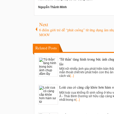
Nguyễn Thành Minh
Next
6 điểm giới trẻ dễ “phát cuồng” từ ứng dụng âm nh
MOOV
Related Posts
'Tử thần' tàng hình trong bức ảnh ch
lầy
Một nữ nhiếp ảnh gia phát hiện bản th
mắn thoát chết khi phát hiện con thú ăn t
cách và
[...]
Loài cua có càng cắp khỏe hơn hàm s
Một loài cua khổng lồ sinh sống ở khu 
Á - Thái Bình Dương sở hữu cặp càng 
nhất trong n
[...]