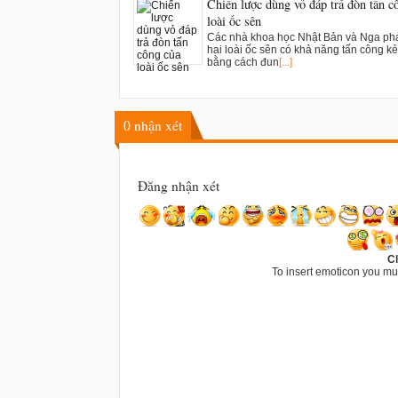
Chiến lược dùng vỏ đáp trả đòn tấn c
loài ốc sên
Các nhà khoa học Nhật Bản và Nga phá
hai loài ốc sên có khả năng tấn công kẻ
bằng cách đun
[...]
0
nhận xét
Đăng nhận xét
Cl
To insert emoticon you mu