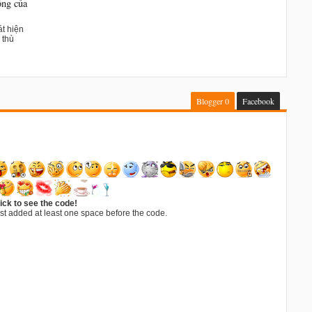
ông của
t hiện
 thù
Blogger
0
Facebook
ick to see the code!
st added at least one space before the code.