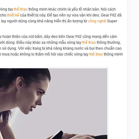
vòng tay
thể thao
thông minh khác chính là yếu tố nhân bản. Nói cách
m cho
thiết kế
của thiết bị này. Để tạo nên sự vừa vặn khi đeo, Gear Fit2 đã
 tay người dùng cùng khả năng hiển thị ấn tượng từ
công nghệ
Super
sự hoàn thiện của nút bấm, dây đeo trên Gear Fit2 cũng mang đến cảm
gười dùng. Điều này khác xa những mẫu vòng tay
thể thao
thông thường,
n sử dụng. Với việc trang bị khả năng kháng nước và bụi theo chuẩn cao
ưới mưa hoặc không lo thấm mồ hôi vào chiếc vòng tay
thể thao
thông minh