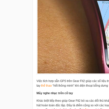
Việc tích hợp sẵn GPS trên Gear Fit2 giúp các số liệu t
tay
thể thao
“hết thông minh” khi điện thoại bỗng dưng t
Máy nghe nhạc trên cổ tay
Khác biệt tiếp theo giúp Gear Fit2 bỏ xa các đối thủ k
hát hoàn toàn độc lập. Đây là điểm cộng so với các loạ