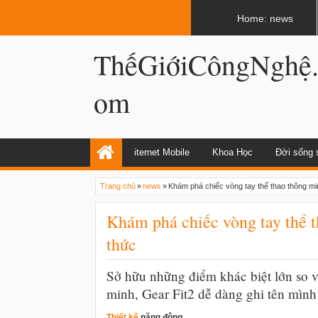
LATEST
02:13 AM
Apple, Samsung được kêu gọi chặn ứng 
Home: news
ThếGiớiCôngNghệ
om
iternet Mobile
Khoa Học
Đời sống 
Trang chủ
»
news
»
Khám phá chiếc vòng tay thể thao thông min
Khám phá chiếc vòng tay thể t
thức
Sở hữu những điểm khác biệt lớn so 
minh, Gear Fit2 dễ dàng ghi tên mình 
Thiết kế
năng động