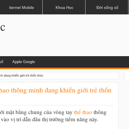
dụng khi lái xe
iternet Mobile
Khoa Học
Đời sống số
.c
số
Apple Google
h đang khiến giới trẻ thổn thức
hao thông minh đang khiến giới trẻ thổn
với mặt bằng chung của vòng tay
thể thao
thông
vào vị trí dẫn đầu thị trường tiềm năng này.