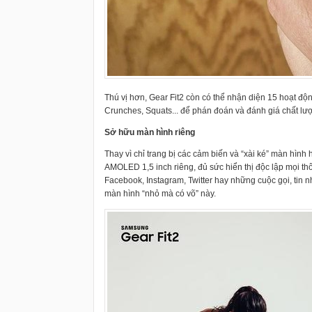
Thú vị hơn, Gear Fit2 còn có thể nhận diện 15 hoạt độ
Crunches, Squats... để phán đoán và đánh giá chất lư
Sở hữu màn hình riêng
Thay vì chỉ trang bị các cảm biến và “xài ké” màn hình 
AMOLED 1,5 inch riêng, đủ sức hiển thị độc lập mọi th
Facebook, Instagram, Twitter hay những cuộc gọi, tin n
màn hình “nhỏ mà có võ” này.