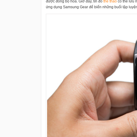
được đồng bộ hoá. Giờ đây, tín đồ
thể thao
có thể lưu 
ứng dụng Samsung Gear để biến những buổi tập luyện 