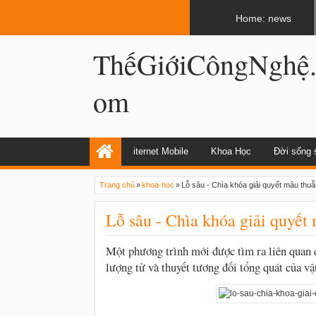
LATEST
02:12 AM
Internet và World Wide Web có giống n
Home: news
ThếGiớiCôngNghệ
om
iternet Mobile
Khoa Học
Đời sống 
Trang chủ
»
khoa-hoc
»
Lỗ sâu - Chìa khóa giải quyết mâu thuẫn
Lỗ sâu - Chìa khóa giải quyết 
Một phương trình mới được tìm ra liên quan đ
lượng tử và thuyết tương đối tổng quát của vật