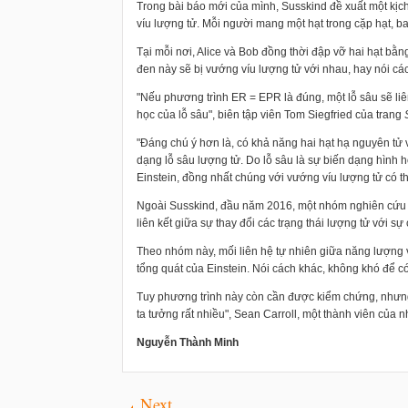
Trong bài báo mới của mình, Susskind đề xuất một kịch
víu lượng tử. Mỗi người mang một hạt trong cặp hạt, b
Tại mỗi nơi, Alice và Bob đồng thời đập vỡ hai hạt bằng
đen này sẽ bị vướng víu lượng tử với nhau, hay nói các
"Nếu phương trình ER = EPR là đúng, một lỗ sâu sẽ liên
học của lỗ sâu", biên tập viên Tom Siegfried của trang
S
"Đáng chú ý hơn là, có khả năng hai hạt hạ nguyên tử 
dạng lỗ sâu lượng tử. Do lỗ sâu là sự biến dạng hình
Einstein, đồng nhất chúng với vướng víu lượng tử có th
Ngoài Susskind, đầu năm 2016, một nhóm nghiên cứu
liên kết giữa sự thay đổi các trạng thái lượng tử với sự
Theo nhóm này, mối liên hệ tự nhiên giữa năng lượng 
tổng quát của Einstein. Nói cách khác, không khó để 
Tuy phương trình này còn cần được kiểm chứng, nhưng
ta tưởng rất nhiều", Sean Carroll, một thành viên của
Nguyễn Thành Minh
Next