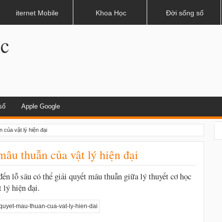
hau?
iternet Mobile
Khoa Học
Đời sống số
.c
số
Apple Google
 của vật lý hiện đại
mâu thuẫn của vật lý hiện đại
ến lỗ sâu có thể giải quyết mâu thuẫn giữa lý thuyết cơ học
 lý hiện đại.