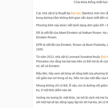
Chìa khóa thống nhất hai l
Các nhà vật lý lý thuyết tại
Đại học
Stanford, Anh cho 
trong đường hầm không thời gian vẫn được biết đến với 
Phương trình này được viết dưới dạng đơn giản ER =
ER là viết tắt của Albert Einstein và Nathan Rosen. Họ
Einstein-Rosen.
EPR là viết tắt của Einstein, Rosen và Boris Podolsky
1935.
Từ năm 2013, nhà vật lý Leonard Susskind thuộc
Đại 
Princeton cho rằng hai bài báo trên có thể mô tả về c
nó, kể cả Einstein.
Đầu tiên, hãy xem xét từng vế riêng biệt của phương tr
nối giữa hai nơi trong vũ trụ. Nếu rơi vào một đầu của 
Nhưng không chỉ có thế, lỗ sâu còn là đường nối giữa ha
trụ, ở một thời điểm nào đó.
Vướng víu lượng tử, mặt khác, lại mô tả cách mà hai hạt
với một hạt sẽ tác động ngay lập tức tới hạt kia, dù c