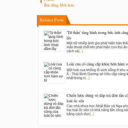
Bài đăng Mới hơn
Related Posts
'Tử thần' tàng hình trong bức ảnh ch
lầy
Một nữ nhiếp ảnh gia phát hiện bản th
mắn thoát chết khi phát hiện con thú ăn t
cách và
[...]
Loài cua có càng cắp khỏe hơn hàm s
Một loài cua khổng lồ sinh sống ở khu 
Á - Thái Bình Dương sở hữu cặp càng 
nhất trong n
[...]
Chiến lược dùng vỏ đáp trả đòn tấn c
loài ốc sên
Các nhà khoa học Nhật Bản và Nga phá
hai loài ốc sên có khả năng tấn công kẻ
bằng cách đun
[...]