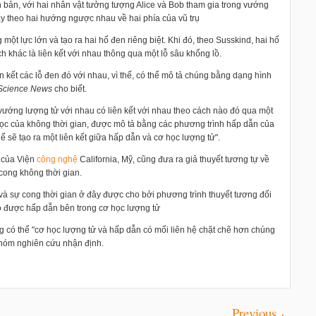
 bản, với hai nhân vật tưởng tượng Alice và Bob tham gia trong vướng
ay theo hai hướng ngược nhau về hai phía của vũ trụ
 một lực lớn và tạo ra hai hố đen riêng biệt. Khi đó, theo Susskind, hai hố
h khác là liên kết với nhau thông qua một lỗ sâu khổng lồ.
 kết các lỗ đen đó với nhau, vì thế, có thể mô tả chúng bằng dạng hình
cience News
cho biết.
vướng lượng tử với nhau có liên kết với nhau theo cách nào đó qua một
 học của không thời gian, được mô tả bằng các phương trình hấp dẫn của
ể sẽ tạo ra một liên kết giữa hấp dẫn và cơ học lượng tử".
 của Viện
công nghệ
California, Mỹ, cũng đưa ra giả thuyết tương tự về
 cong không thời gian.
và sự cong thời gian ở đây được cho bởi phương trình thuyết tương đối
có được hấp dẫn bên trong cơ học lượng tử
 có thể "cơ học lượng tử và hấp dẫn có mối liên hệ chặt chẽ hơn chúng
 nhóm nghiên cứu nhận định.
Previous