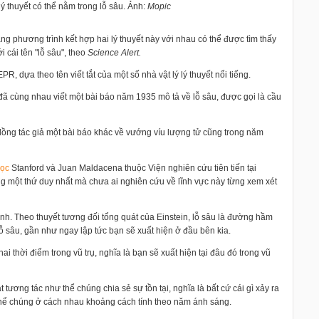
ý thuyết có thể nằm trong lỗ sâu. Ảnh:
Mopic
rằng
phương trình kết hợp hai lý thuyết này với nhau có thể được tìm thấy
cái tên "lỗ sâu", t
heo
Science Alert.
 EPR, dựa theo
tên viết tắt của một số nhà vật lý lý thuyết nổi tiếng.
 đã cùng nhau viết một bài báo năm 1935 mô tả về lỗ sâu, được gọi là cầu
, đồng tác giả một bài báo khác về vướng víu lượng tử cũng trong năm
học
Stanford và Juan Maldacena thuộc Viện nghiên cứu tiên tiến tại
ùng một thứ duy nhất mà chưa ai nghiên cứu về lĩnh vực này từng xem xét
ình. Theo thuyết tương đối tổng quát của Einstein, lỗ sâu là đường hầm
lỗ sâu, gần như ngay lập tức bạn sẽ xuất hiện ở đầu bên kia.
i thời điểm trong vũ trụ, nghĩa là bạn sẽ xuất hiện tại đâu đó trong vũ
 tương tác như thể chúng chia sẻ sự tồn tại, nghĩa là bất cứ cái gì xảy ra
ó thể chúng ở cách nhau khoảng cách tính theo năm ánh sáng.