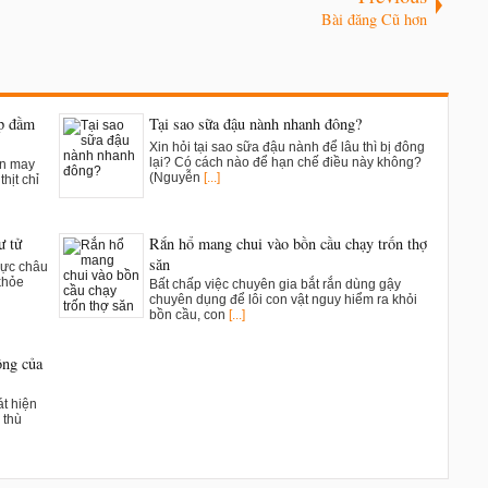
Bài đăng Cũ hơn
ụp đầm
Tại sao sữa đậu nành nhanh đông?
Xin hỏi tại sao sữa đậu nành để lâu thì bị đông
lại? Có cách nào để hạn chế điều này không?
ân may
(Nguyễn
[...]
hịt chỉ
ư tử
Rắn hổ mang chui vào bồn cầu chạy trốn thợ
săn
vực châu
khỏe
Bất chấp việc chuyên gia bắt rắn dùng gậy
chuyên dụng để lôi con vật nguy hiểm ra khỏi
bồn cầu, con
[...]
ông của
t hiện
 thù