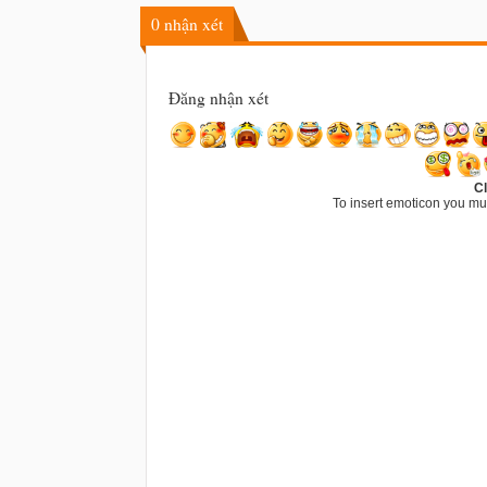
0
nhận xét
Đăng nhận xét
Cl
To insert emoticon you mu