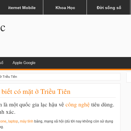
hau?
iternet Mobile
Khoa Học
Đời sống số
.c
số
Apple Google
ở Triều Tiên
 biết có mặt ở Triều Tiên
n là một quốc gia lạc hậu về
công nghệ
tiêu dùng.
nh xác.
hone
,
laptop
,
máy tính
bảng, mạng xã hội (dù tới nay không còn sử dụng
ng.