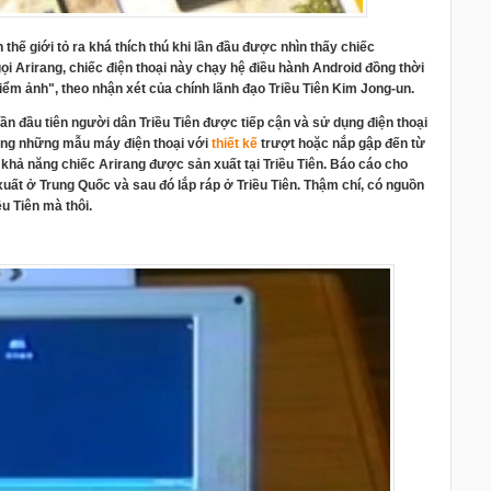
n thế giới tỏ ra khá thích thú khi lần đầu được nhìn thấy chiếc
ọi Arirang, chiếc điện thoại này chạy hệ điều hành Android đồng thời
iểm ảnh", theo nhận xét của chính lãnh đạo Triều Tiên Kim Jong-un.
n đầu tiên người dân Triều Tiên được tiếp cận và sử dụng điện thoại
dụng những mẫu máy điện thoại với
thiết kế
trượt hoặc nắp gập đến từ
 khả năng chiếc Arirang được sản xuất tại Triều Tiên. Báo cáo cho
 xuất ở Trung Quốc và sau đó lắp ráp ở Triều Tiên. Thậm chí, có nguồn
ều Tiên mà thôi.