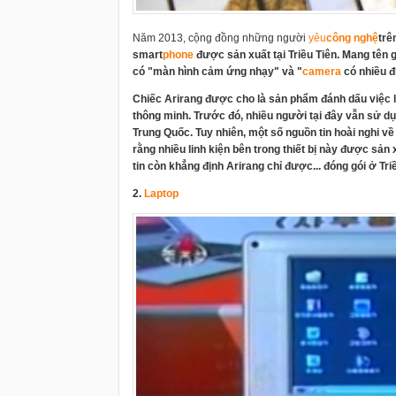
Năm 2013, cộng đồng những người
yêu
công nghệ
trê
smart
phone
được sản xuất tại Triều Tiên. Mang tên g
có "màn hình cảm ứng nhạy" và "
camera
có nhiều đ
Chiếc Arirang được cho là sản phẩm đánh dấu việc lầ
thông minh. Trước đó, nhiều người tại đây vẫn sử 
Trung Quốc. Tuy nhiên, một số nguồn tin hoài nghi về
rằng nhiều linh kiện bên trong thiết bị này được sản
tin còn khẳng định Arirang chỉ được... đóng gói ở Tri
2.
Laptop