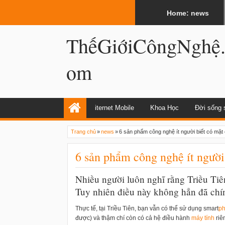
LATEST
02:12 AM
Internet và World Wide Web có giống n
Home: news
ThếGiớiCôngNghệ
om
iternet Mobile
Khoa Học
Đời sống 
Trang chủ
»
news
»
6 sản phẩm công nghệ ít người biết có mặt 
6 sản phẩm công nghệ ít người
Nhiều người luôn nghĩ rằng Triều Tiê
Tuy nhiên điều này không hẳn đã chí
Thực tế, tại Triều Tiên, bạn vẫn có thể sử dụng smart
p
được) và thậm chí còn có cả hệ điều hành
máy tính
riê