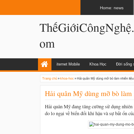
LATEST
02:13 AM
Apple, Samsung được kêu gọi chặn ứng 
Home: news
ThếGiớiCôngNghệ
om
iternet Mobile
Khoa Học
Đời sống 
Trang chủ
»
khoa-hoc
»
Hải quân Mỹ dùng mỡ bò làm nhiên liệu
Hải quân Mỹ dùng mỡ bò làm 
Hải quân Mỹ đang tăng cường sử dụng nhiên l
do lo ngại về biến đổi khí hậu và sự bất ổn củ