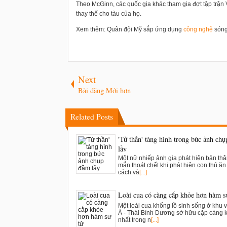
Theo McGinn, các quốc gia khác tham gia đợt tập trận
thay thế cho tàu của họ.
Xem thêm: Quân đội Mỹ sắp ứng dụng
công nghệ
sóng
Next
Bài đăng Mới hơn
Related Posts
'Tử thần' tàng hình trong bức ảnh ch
lầy
Một nữ nhiếp ảnh gia phát hiện bản th
mắn thoát chết khi phát hiện con thú ăn t
cách và
[...]
Loài cua có càng cắp khỏe hơn hàm s
Một loài cua khổng lồ sinh sống ở khu 
Á - Thái Bình Dương sở hữu cặp càng 
nhất trong n
[...]