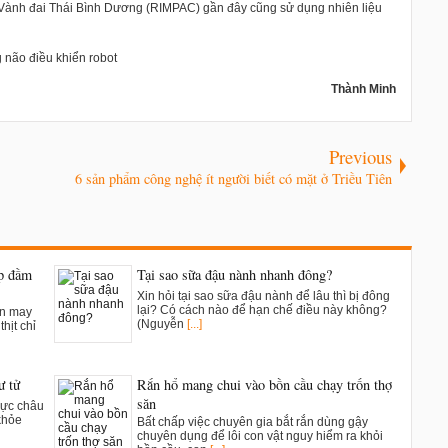
 Vành đai Thái Bình Dương (RIMPAC) gần đây cũng sử dụng nhiên liệu
 não điều khiển robot
Thành Minh
Previous
6 sản phẩm công nghệ ít người biết có mặt ở Triều Tiên
ụp đầm
Tại sao sữa đậu nành nhanh đông?
Xin hỏi tại sao sữa đậu nành để lâu thì bị đông
lại? Có cách nào để hạn chế điều này không?
ân may
(Nguyễn
[...]
hịt chỉ
ư tử
Rắn hổ mang chui vào bồn cầu chạy trốn thợ
săn
vực châu
khỏe
Bất chấp việc chuyên gia bắt rắn dùng gậy
chuyên dụng để lôi con vật nguy hiểm ra khỏi