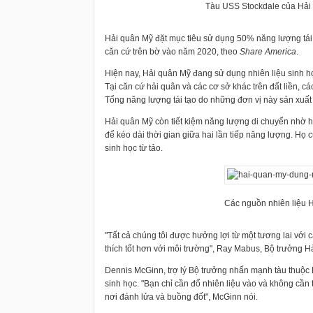
Tàu USS Stockdale của Hải 
Hải quân Mỹ đặt mục tiêu sử dụng 50% năng lượng tái ta
căn cứ trên bờ vào năm 2020, theo
Share America
.
Hiện nay, Hải quân Mỹ đang sử dụng nhiên liệu sinh h
Tại căn cứ hải quân và các cơ sở khác trên đất liền, ca
Tổng năng lượng tái tạo do những đơn vị này sản xuất 
Hải quân Mỹ còn tiết kiệm năng lượng di chuyển nhờ
để kéo dài thời gian giữa hai lần tiếp năng lượng. Họ
sinh học từ tảo.
Các nguồn nhiên liệu 
"Tất cả chúng tôi được hưởng lợi từ một tương lai với
thích tốt hơn với môi trường", Ray Mabus, Bộ trưởng Hả
Dennis McGinn, trợ lý Bộ trưởng nhấn mạnh tàu thuộ
sinh học. "Bạn chỉ cần đổ nhiên liệu vào và không cần 
nơi đánh lửa và buồng đốt", McGinn nói.