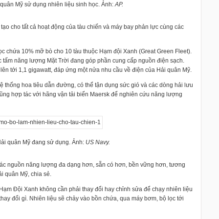
quân Mỹ sử dụng nhiên liệu sinh học. Ảnh:
AP.
̣o cho tất cả hoạt động của tàu chiến và máy bay phản lực cùng các
ọc chứa 10% mỡ bò cho 10 tàu thuộc Hạm đội Xanh (Great Green Fleet).
́c tấm năng lượng Mặt Trời đang góp phần cung cấp nguồn điện sạch.
lên tới 1,1 gigawatt, đáp ứng một nửa nhu cầu về điện của Hải quân Mỹ.
 hệ thống hoa tiêu dẫn đường, có thể tận dụng sức gió và các dòng hải lưu
 cũng hợp tác với hãng vận tải biển Maersk để nghiên cứu năng lượng
Hải quân Mỹ đang sử dụng. Ảnh:
US Navy.
 các nguồn năng lượng đa dạng hơn, sẵn có hơn, bền vững hơn, tương
i quân Mỹ, chia sẻ.
c Hạm Đội Xanh không cần phải thay đổi hay chỉnh sửa để chạy nhiên liệu
thay đổi gì. Nhiên liệu sẽ chảy vào bồn chứa, qua máy bơm, bộ lọc tới