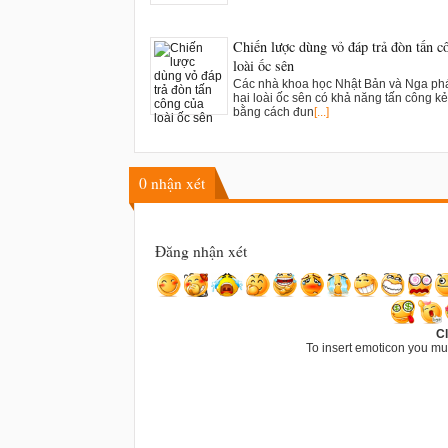
Chiến lược dùng vỏ đáp trả đòn tấn c
loài ốc sên
Các nhà khoa học Nhật Bản và Nga phá
hai loài ốc sên có khả năng tấn công kẻ
bằng cách đun
[...]
0
nhận xét
Đăng nhận xét
Cl
To insert emoticon you mu