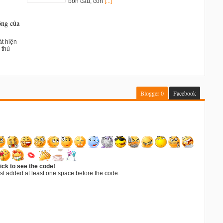
bồn cầu, con
[...]
ông của
t hiện
 thù
Blogger
0
Facebook
ick to see the code!
st added at least one space before the code.