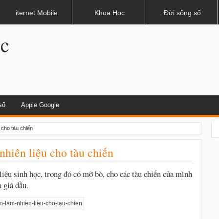
dụng khi lái xe
iternet Mobile
Khoa Học
Đời sống số
.c
số
Apple Google
 cho tàu chiến
nhiên liệu cho tàu chiến
iệu sinh học, trong đó có mỡ bò, cho các tàu chiến của mình
a giá dầu.