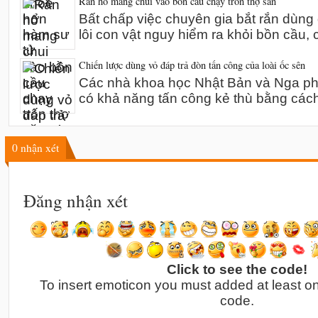
Rắn hổ mang chui vào bồn cầu chạy trốn thợ săn
Bất chấp việc chuyên gia bắt rắn dùn
lôi con vật nguy hiểm ra khỏi bồn cầu,
Chiến lược dùng vỏ đáp trả đòn tấn công của loài ốc sên
Các nhà khoa học Nhật Bản và Nga phát
có khả năng tấn công kẻ thù bằng các
0
nhận xét
Đăng nhận xét
Click to see the code!
To insert emoticon you must added at least o
code.