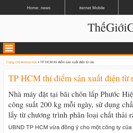
LATEST
02:13 AM
Apple, Samsung được kêu gọi chặn ứng dụng khi lái xe
Home: news
iternet Mobile
ThếGiớ
Trang chủ
»
khoa-hoc
»
TP HCM thí điểm sản xuất điện từ rác
TP HCM thí điểm sản xuất điện từ 
Nhà máy đặt tại bãi chôn lấp Phước Hi
công suất 200 kg mỗi ngày, sử dụng chấ
lấy từ chương trình phân loại chất thải r
UBND TP HCM vừa đồng ý cho một công ty của 